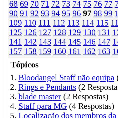
68
69
70
71
72
73
74
75
76
77
90
91
92
93
94
95
96
97
98
99
109
110
111
112
113
114
115
1
125
126
127
128
129
130
131
1
141
142
143
144
145
146
147
1
157
158
159
160
161
162
163
1
Tópicos
Bloodangel Staff não equipa
(
Rings e Pendants
(2 Resposta
blade master
(2 Respostas)
Staff para MG
(4 Respostas)
Localização dos membros da 