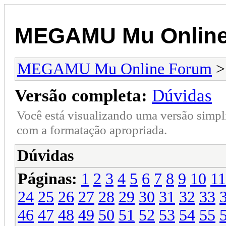
MEGAMU Mu Online
MEGAMU Mu Online Forum
Versão completa:
Dúvidas
Você está visualizando uma versão simpl
com a formatação apropriada.
Dúvidas
Páginas:
1
2
3
4
5
6
7
8
9
10
11
24
25
26
27
28
29
30
31
32
33
46
47
48
49
50
51
52
53
54
55