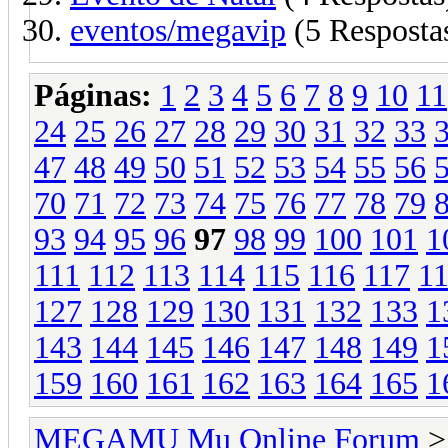
eventos/megavip
(5 Resposta
Páginas:
1
2
3
4
5
6
7
8
9
10
11
24
25
26
27
28
29
30
31
32
33
47
48
49
50
51
52
53
54
55
56
70
71
72
73
74
75
76
77
78
79
93
94
95
96
97
98
99
100
101
1
111
112
113
114
115
116
117
1
127
128
129
130
131
132
133
1
143
144
145
146
147
148
149
1
159
160
161
162
163
164
165
1
MEGAMU Mu Online Forum