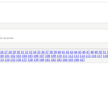
ão apropriada.
26
27
28
29
30
31
32
33
34
35
36
37
38
39
40
41
42
43
44
45
46
47
48
49
50
51
100
101
102
103
104
105
106
107
108
109
110
111
112
113
114
115
116
117
118
153
154
155
156
157
158
159
160
161
162
163
164
165
166
167