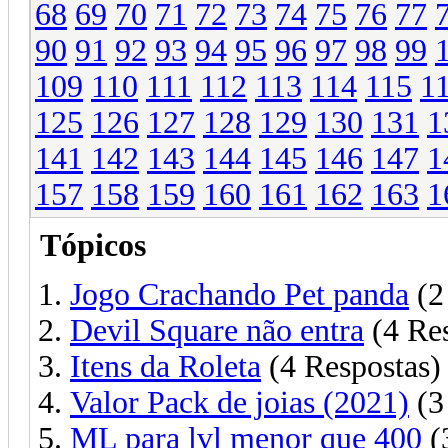
68
69
70
71
72
73
74
75
76
77
90
91
92
93
94
95
96
97
98
99
109
110
111
112
113
114
115
1
125
126
127
128
129
130
131
1
141
142
143
144
145
146
147
1
157
158
159
160
161
162
163
1
Tópicos
Jogo Crachando Pet panda
(2
Devil Square não entra
(4 Res
Itens da Roleta
(4 Respostas)
Valor Pack de joias (2021)
(3
ML para lvl menor que 400
(