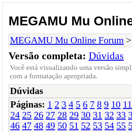
MEGAMU Mu Online
MEGAMU Mu Online Forum
Versão completa:
Dúvidas
Você está visualizando uma versão simpl
com a formatação apropriada.
Dúvidas
Páginas:
1
2
3
4
5
6
7
8
9
10
11
24
25
26
27
28
29
30
31
32
33
46
47
48
49
50
51
52
53
54
55