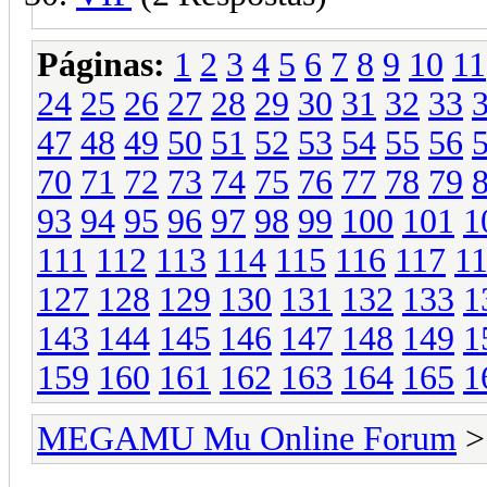
Páginas:
1
2
3
4
5
6
7
8
9
10
11
24
25
26
27
28
29
30
31
32
33
47
48
49
50
51
52
53
54
55
56
70
71
72
73
74
75
76
77
78
79
93
94
95
96
97
98
99
100
101
1
111
112
113
114
115
116
117
1
127
128
129
130
131
132
133
1
143
144
145
146
147
148
149
1
159
160
161
162
163
164
165
1
MEGAMU Mu Online Forum