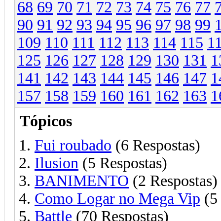
68
69
70
71
72
73
74
75
76
77
90
91
92
93
94
95
96
97
98
99
109
110
111
112
113
114
115
1
125
126
127
128
129
130
131
1
141
142
143
144
145
146
147
1
157
158
159
160
161
162
163
1
Tópicos
Fui roubado
(6 Respostas)
Ilusion
(5 Respostas)
BANIMENTO
(2 Respostas)
Como Logar no Mega Vip
(5 
Battle
(70 Respostas)