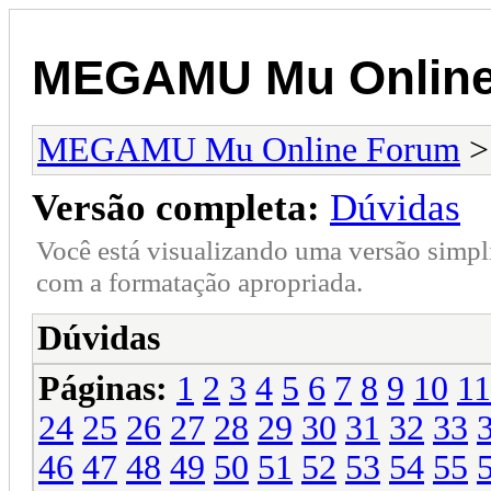
MEGAMU Mu Online
MEGAMU Mu Online Forum
Versão completa:
Dúvidas
Você está visualizando uma versão simpl
com a formatação apropriada.
Dúvidas
Páginas:
1
2
3
4
5
6
7
8
9
10
11
24
25
26
27
28
29
30
31
32
33
46
47
48
49
50
51
52
53
54
55