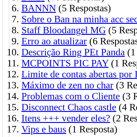
BANNN
(5 Respostas)
Sobre o Ban na minha acc se
Staff Bloodangel MG
(5 Resp
Erro ao atualizar
(6 Resposta
Descrição Ring PEt Panda
(1
MCPOINTS PIC PAY
(1 Res
Limite de contas abertas por 
Máximo de zen no char
(3 Re
Problemas com o Cliente
(3 R
Disconnect Chaos castle
(4 R
Itens +++ vender eles?
(2 Res
Vips e baus
(1 Resposta)