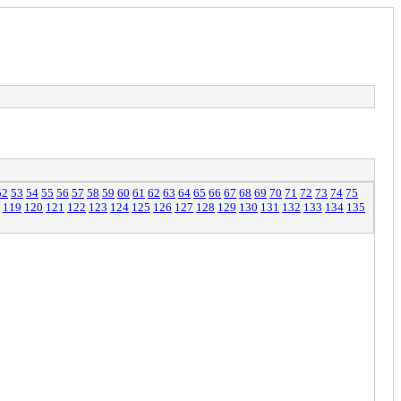
52
53
54
55
56
57
58
59
60
61
62
63
64
65
66
67
68
69
70
71
72
73
74
75
119
120
121
122
123
124
125
126
127
128
129
130
131
132
133
134
135