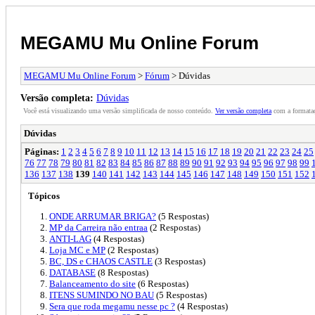
MEGAMU Mu Online Forum
MEGAMU Mu Online Forum
>
Fórum
> Dúvidas
Versão completa:
Dúvidas
Você está visualizando uma versão simplificada de nosso conteúdo.
Ver versão completa
com a formataç
Dúvidas
Páginas:
1
2
3
4
5
6
7
8
9
10
11
12
13
14
15
16
17
18
19
20
21
22
23
24
25
76
77
78
79
80
81
82
83
84
85
86
87
88
89
90
91
92
93
94
95
96
97
98
99
136
137
138
139
140
141
142
143
144
145
146
147
148
149
150
151
152
Tópicos
ONDE ARRUMAR BRIGA?
(5 Respostas)
MP da Carreira não entraa
(2 Respostas)
ANTI-LAG
(4 Respostas)
Loja MC e MP
(2 Respostas)
BC, DS e CHAOS CASTLE
(3 Respostas)
DATABASE
(8 Respostas)
Balanceamento do site
(6 Respostas)
ITENS SUMINDO NO BAU
(5 Respostas)
Sera que roda megamu nesse pc ?
(4 Respostas)