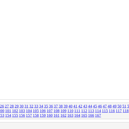
26
27
28
29
30
31
32
33
34
35
36
37
38
39
40
41
42
43
44
45
46
47
48
49
50
51
100
101
102
103
104
105
106
107
108
109
110
111
112
113
114
115
116
117
118
153
154
155
156
157
158
159
160
161
162
163
164
165
166
167