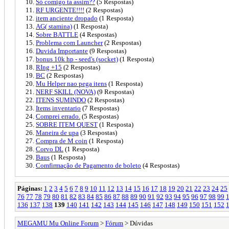
Só comigo ta assim??
(5 Respostas)
RF URGENTE!!!!
(2 Respostas)
item anciente dropado
(1 Resposta)
AG( stamina)
(1 Resposta)
Sobre BATTLE
(4 Respostas)
Problema com Launcher
(2 Respostas)
Duvida Importante
(9 Respostas)
bonus 10k hp - seed's (socket)
(1 Resposta)
RIng +15
(2 Respostas)
BC
(2 Respostas)
Mu Helper nao pega itens
(1 Resposta)
NERF SKILL (NOVA)
(9 Respostas)
ITENS SUMINDO
(2 Respostas)
Items inventario
(7 Respostas)
Comprei errado.
(5 Respostas)
SOBRE ITEM QUEST
(1 Resposta)
Maneira de upa
(3 Respostas)
Compra de M coin
(1 Resposta)
Corvo DL
(1 Resposta)
Baus
(1 Resposta)
Comfirmação de Pagamento de boleto
(4 Respostas)
Páginas:
1
2
3
4
5
6
7
8
9
10
11
12
13
14
15
16
17
18
19
20
21
22
23
24
25
76
77
78
79
80
81
82
83
84
85
86
87
88
89
90
91
92
93
94
95
96
97
98
99
136
137
138
139
140
141
142
143
144
145
146
147
148
149
150
151
152
MEGAMU Mu Online Forum
>
Fórum
> Dúvidas