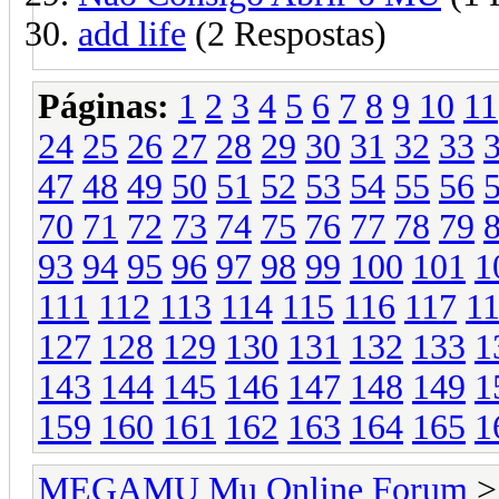
add life
(2 Respostas)
Páginas:
1
2
3
4
5
6
7
8
9
10
11
24
25
26
27
28
29
30
31
32
33
47
48
49
50
51
52
53
54
55
56
70
71
72
73
74
75
76
77
78
79
93
94
95
96
97
98
99
100
101
1
111
112
113
114
115
116
117
1
127
128
129
130
131
132
133
1
143
144
145
146
147
148
149
1
159
160
161
162
163
164
165
1
MEGAMU Mu Online Forum