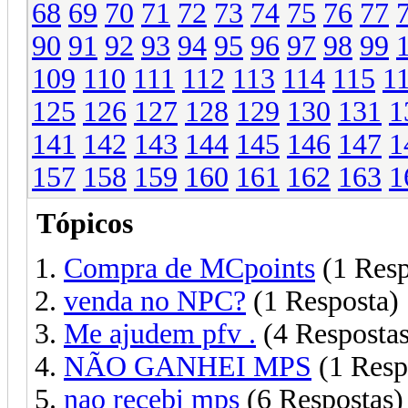
68
69
70
71
72
73
74
75
76
77
90
91
92
93
94
95
96
97
98
99
109
110
111
112
113
114
115
1
125
126
127
128
129
130
131
1
141
142
143
144
145
146
147
1
157
158
159
160
161
162
163
1
Tópicos
Compra de MCpoints
(1 Resp
venda no NPC?
(1 Resposta)
Me ajudem pfv .
(4 Respostas
NÃO GANHEI MPS
(1 Resp
nao recebi mps
(6 Respostas)