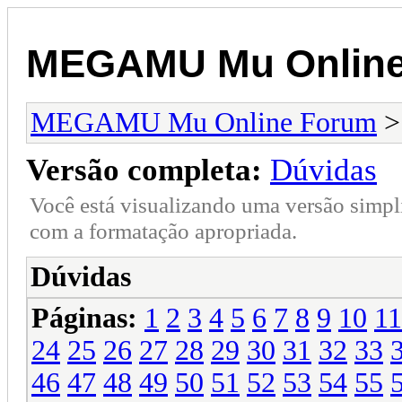
MEGAMU Mu Online
MEGAMU Mu Online Forum
Versão completa:
Dúvidas
Você está visualizando uma versão simpl
com a formatação apropriada.
Dúvidas
Páginas:
1
2
3
4
5
6
7
8
9
10
11
24
25
26
27
28
29
30
31
32
33
46
47
48
49
50
51
52
53
54
55