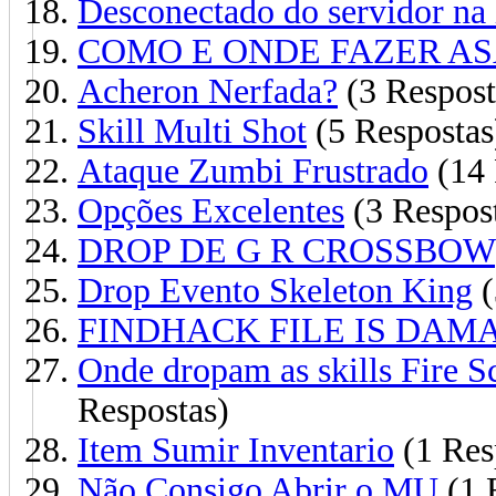
Desconectado do servidor na
COMO E ONDE FAZER AS
Acheron Nerfada?
(3 Respost
Skill Multi Shot
(5 Respostas
Ataque Zumbi Frustrado
(14 
Opções Excelentes
(3 Respos
DROP DE G R CROSSBOW
Drop Evento Skeleton King
(
FINDHACK FILE IS DAM
Onde dropam as skills Fire S
Respostas)
Item Sumir Inventario
(1 Res
Não Consigo Abrir o MU
(1 