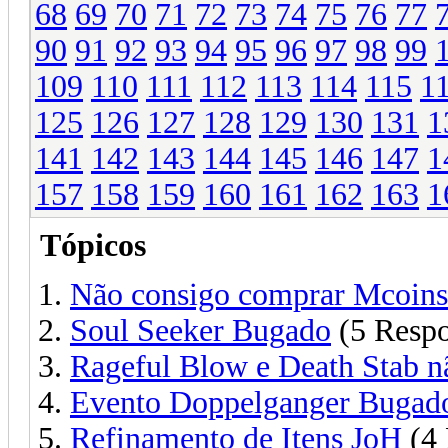
68
69
70
71
72
73
74
75
76
77
90
91
92
93
94
95
96
97
98
99
109
110
111
112
113
114
115
1
125
126
127
128
129
130
131
1
141
142
143
144
145
146
147
1
157
158
159
160
161
162
163
1
Tópicos
Não consigo comprar Mcoins
Soul Seeker Bugado
(5 Respo
Rageful Blow e Death Stab n
Evento Doppelganger Bugad
Refinamento de Itens JoH
(4 