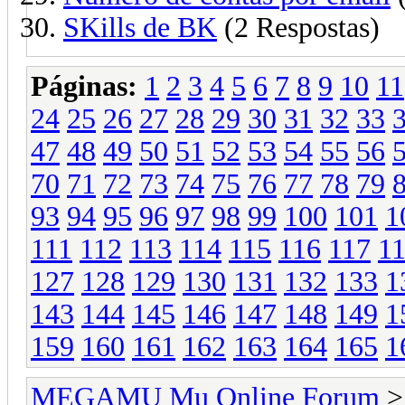
SKills de BK
(2 Respostas)
Páginas:
1
2
3
4
5
6
7
8
9
10
11
24
25
26
27
28
29
30
31
32
33
47
48
49
50
51
52
53
54
55
56
70
71
72
73
74
75
76
77
78
79
93
94
95
96
97
98
99
100
101
1
111
112
113
114
115
116
117
1
127
128
129
130
131
132
133
1
143
144
145
146
147
148
149
1
159
160
161
162
163
164
165
1
MEGAMU Mu Online Forum