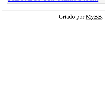
Criado por
MyBB
,