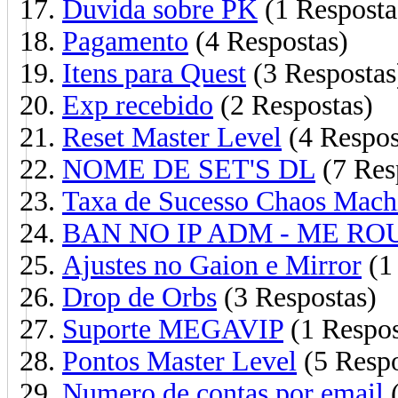
Duvida sobre PK
(1 Resposta
Pagamento
(4 Respostas)
Itens para Quest
(3 Respostas
Exp recebido
(2 Respostas)
Reset Master Level
(4 Respos
NOME DE SET'S DL
(7 Res
Taxa de Sucesso Chaos Mach
BAN NO IP ADM - ME R
Ajustes no Gaion e Mirror
(1
Drop de Orbs
(3 Respostas)
Suporte MEGAVIP
(1 Respos
Pontos Master Level
(5 Respo
Numero de contas por email
(