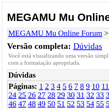
MEGAMU Mu Online
MEGAMU Mu Online Forum
Versão completa:
Dúvidas
Você está visualizando uma versão simpl
com a formatação apropriada.
Dúvidas
Páginas:
1
2
3
4
5
6
7
8
9
10
11
24
25
26
27
28
29
30
31
32
33
46
47
48
49
50
51
52
53
54
55