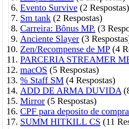
Evento Survive
(2 Respostas
Sm tank
(2 Respostas)
Carreira: Bônus MP.
(3 Respo
Anciente Slayer
(3 Respostas
Zen/Recompense de MP
(4 R
PARCERIA STREAMER 
macOS
(5 Respostas)
% Staff SM
(4 Respostas)
ADD DE ARMA DUVIDA
(
Mirror
(5 Respostas)
CPF para deposito de compr
SUMM HITKILL CS
(11 Res