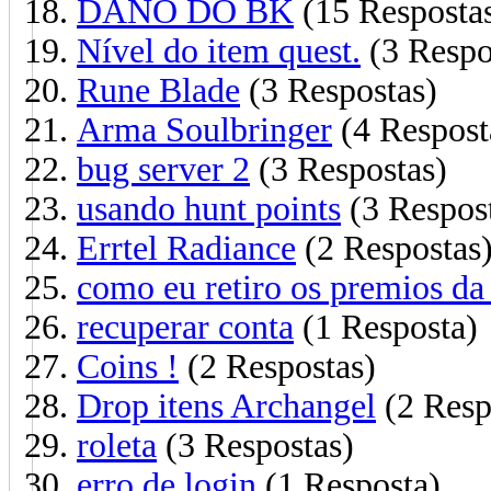
DANO DO BK
(15 Resposta
Nível do item quest.
(3 Respo
Rune Blade
(3 Respostas)
Arma Soulbringer
(4 Respost
bug server 2
(3 Respostas)
usando hunt points
(3 Respos
Errtel Radiance
(2 Respostas
como eu retiro os premios da 
recuperar conta
(1 Resposta)
Coins !
(2 Respostas)
Drop itens Archangel
(2 Resp
roleta
(3 Respostas)
erro de login
(1 Resposta)