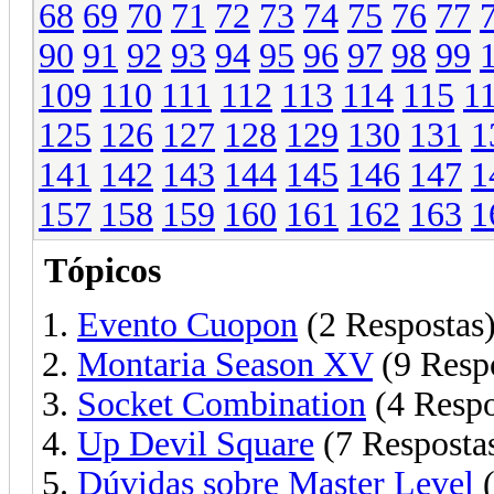
68
69
70
71
72
73
74
75
76
77
90
91
92
93
94
95
96
97
98
99
109
110
111
112
113
114
115
1
125
126
127
128
129
130
131
1
141
142
143
144
145
146
147
1
157
158
159
160
161
162
163
1
Tópicos
Evento Cuopon
(2 Respostas
Montaria Season XV
(9 Resp
Socket Combination
(4 Respo
Up Devil Square
(7 Resposta
Dúvidas sobre Master Level
(