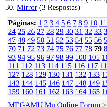
Mirror
(3 Respostas)
Páginas:
1
2
3
4
5
6
7
8
9
10
11
24
25
26
27
28
29
30
31
32
33
47
48
49
50
51
52
53
54
55
56
70
71
72
73
74
75
76
77
78
79
93
94
95
96
97
98
99
100
101
1
111
112
113
114
115
116
117
1
127
128
129
130
131
132
133
1
143
144
145
146
147
148
149
1
159
160
161
162
163
164
165
1
MEGAMU Mu Online Forum