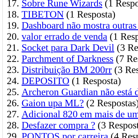
Sobre Rune Wizards
(1 Respo
TIBETON
(1 Resposta)
Dashboard não mostra outras
valor errado de venda
(1 Resp
Socket para Dark Devil
(3 Re
Parchment of Darkness
(7 Re
Distribuição BM 200rr
(3 Res
DEPOSITO
(1 Resposta)
Archeron Guardian não está
Gaion upa ML?
(2 Respostas
Adicional 820 em mais de um
Desfazer compra ?
(3 Respost
PONTOS por carreira
(4 Resp