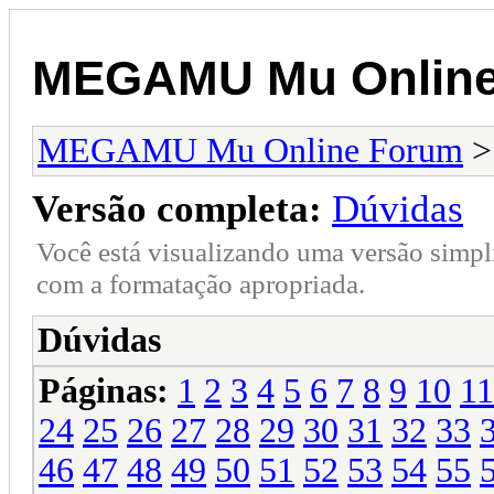
MEGAMU Mu Online
MEGAMU Mu Online Forum
Versão completa:
Dúvidas
Você está visualizando uma versão simpl
com a formatação apropriada.
Dúvidas
Páginas:
1
2
3
4
5
6
7
8
9
10
11
24
25
26
27
28
29
30
31
32
33
46
47
48
49
50
51
52
53
54
55