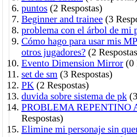
puntos
(2 Respostas)
Beginner and trainee
(3 Respo
problema con el árbol de mi 
Cómo hago para usar mis MP
otros jugadores?
(2 Respostas
Evento Dimension Mirror
(0 
set de sm
(3 Respostas)
PK
(2 Respostas)
duvida sobre sistema de pk
(3
PROBLEMA REPENTINO A
Respostas)
Elimine mi personaje sin que