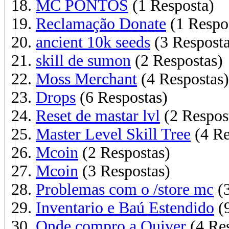
MC PONTOS
(1 Resposta)
Reclamação Donate
(1 Respo
ancient 10k seeds
(3 Resposta
skill de sumon
(2 Respostas)
Moss Merchant
(4 Respostas)
Drops
(6 Respostas)
Reset de mastar lvl
(2 Respos
Master Level Skill Tree
(4 Re
Mcoin
(2 Respostas)
Mcoin
(3 Respostas)
Problemas com o /store mc
(3
Inventario e Baú Estendido
(9
Onde compro a Quiver
(4 Res