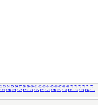
52
53
54
55
56
57
58
59
60
61
62
63
64
65
66
67
68
69
70
71
72
73
74
75
119
120
121
122
123
124
125
126
127
128
129
130
131
132
133
134
135