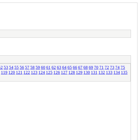
52
53
54
55
56
57
58
59
60
61
62
63
64
65
66
67
68
69
70
71
72
73
74
75
119
120
121
122
123
124
125
126
127
128
129
130
131
132
133
134
135