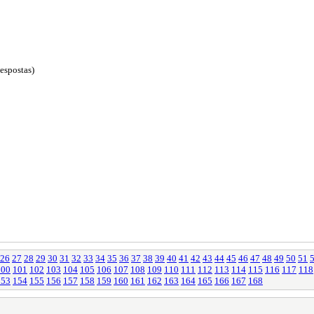
espostas)
26
27
28
29
30
31
32
33
34
35
36
37
38
39
40
41
42
43
44
45
46
47
48
49
50
51
100
101
102
103
104
105
106
107
108
109
110
111
112
113
114
115
116
117
118
153
154
155
156
157
158
159
160
161
162
163
164
165
166
167
168