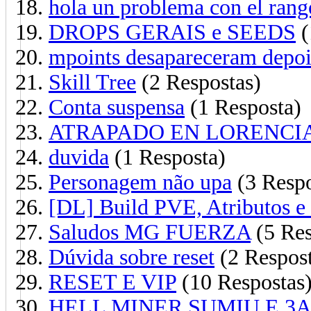
hola un problema con el rang
DROPS GERAIS e SEEDS
(
mpoints desapareceram depoi
Skill Tree
(2 Respostas)
Conta suspensa
(1 Resposta)
ATRAPADO EN LORENCI
duvida
(1 Resposta)
Personagem não upa
(3 Respo
[DL] Build PVE, Atributos e
Saludos MG FUERZA
(5 Res
Dúvida sobre reset
(2 Respost
RESET E VIP
(10 Respostas
HELL MINER SUMIU E 3