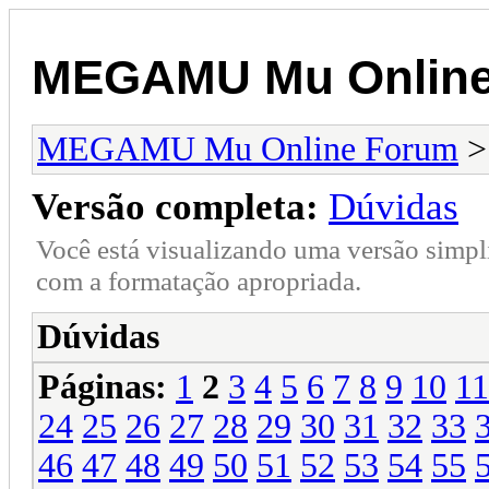
MEGAMU Mu Online
MEGAMU Mu Online Forum
Versão completa:
Dúvidas
Você está visualizando uma versão simpl
com a formatação apropriada.
Dúvidas
Páginas:
1
2
3
4
5
6
7
8
9
10
11
24
25
26
27
28
29
30
31
32
33
46
47
48
49
50
51
52
53
54
55