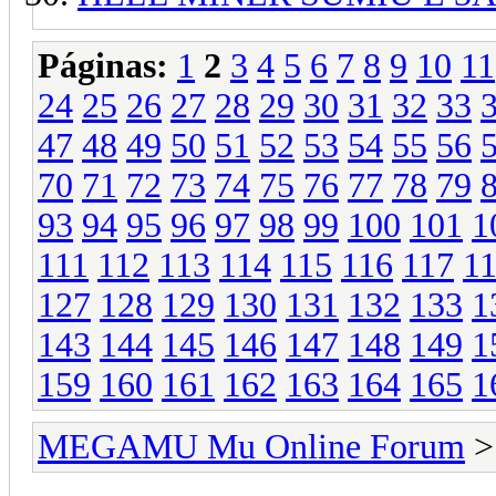
Páginas:
1
2
3
4
5
6
7
8
9
10
11
24
25
26
27
28
29
30
31
32
33
47
48
49
50
51
52
53
54
55
56
70
71
72
73
74
75
76
77
78
79
93
94
95
96
97
98
99
100
101
1
111
112
113
114
115
116
117
1
127
128
129
130
131
132
133
1
143
144
145
146
147
148
149
1
159
160
161
162
163
164
165
1
MEGAMU Mu Online Forum