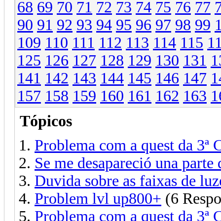
68
69
70
71
72
73
74
75
76
77
90
91
92
93
94
95
96
97
98
99
109
110
111
112
113
114
115
1
125
126
127
128
129
130
131
1
141
142
143
144
145
146
147
1
157
158
159
160
161
162
163
1
Tópicos
Problema com a quest da 3ª C
Se me desapareció una parte d
Duvida sobre as faixas de luz
Problem lvl up800+
(6 Respo
Problema com a quest da 3ª C