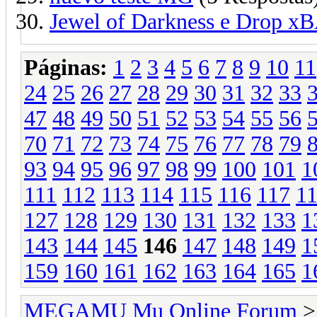
Jewel of Darkness e Drop xB
Páginas:
1
2
3
4
5
6
7
8
9
10
11
24
25
26
27
28
29
30
31
32
33
47
48
49
50
51
52
53
54
55
56
70
71
72
73
74
75
76
77
78
79
93
94
95
96
97
98
99
100
101
1
111
112
113
114
115
116
117
1
127
128
129
130
131
132
133
1
143
144
145
146
147
148
149
1
159
160
161
162
163
164
165
1
MEGAMU Mu Online Forum