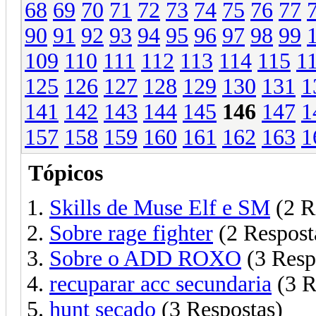
68
69
70
71
72
73
74
75
76
77
90
91
92
93
94
95
96
97
98
99
109
110
111
112
113
114
115
1
125
126
127
128
129
130
131
1
141
142
143
144
145
146
147
1
157
158
159
160
161
162
163
1
Tópicos
Skills de Muse Elf e SM
(2 R
Sobre rage fighter
(2 Respost
Sobre o ADD ROXO
(3 Resp
recuparar acc secundaria
(3 R
hunt secado
(3 Respostas)