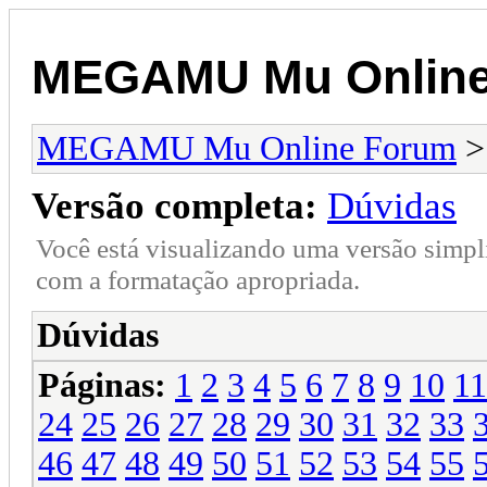
MEGAMU Mu Online
MEGAMU Mu Online Forum
Versão completa:
Dúvidas
Você está visualizando uma versão simpl
com a formatação apropriada.
Dúvidas
Páginas:
1
2
3
4
5
6
7
8
9
10
11
24
25
26
27
28
29
30
31
32
33
46
47
48
49
50
51
52
53
54
55