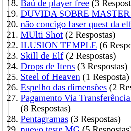
Baú de player free
(3 Respost
DUVIDA SOBRE MASTER
não concigo faser quest da elf
MUlti Shot
(2 Respostas)
ILUSION TEMPLE
(6 Respo
Skill de Elf
(2 Respostas)
Drops de Itens
(3 Respostas)
Steel of Heaven
(1 Resposta)
Espelho das dimensões
(2 Re
Pagamento Via Transferência
(8 Respostas)
Pentagramas
(3 Respostas)
nuevo teste MG
(5 Respostas