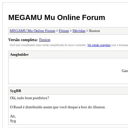
MEGAMU Mu Online Forum
MEGAMU Mu Online Forum
>
Fórum
>
Dúvidas
> Ilusion
Versão completa:
Ilusion
Você está visualizando uma versão simplificada de nosso conteúdo.
Ver versão completa
com a formataç
Amgbuldov
Gan
SygBR
Olá, tudo bom pordiriox?
O Ruud é distribuído assim que você dropar a box do illusion.
Att,
Syg