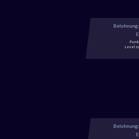
Belohnung
E
Punkt
Level z
Belohnung
E