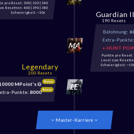
e pro Reset: 300 | 320 | 340
um Resetten: 400 | 390 | 380
Guardian I
Schwierigkeit: ~50x
190 Resets
Belohnung:
6
Extra-Punkte
+ HUNT POI
Punkte pro Reset: 
Level zum Resetten
Legendary
Schwierigkeit: ~10
200 Resets
Bonus
10000 MPoint's
Bonus
xtra-Punkte:
8000
Master-Karriere