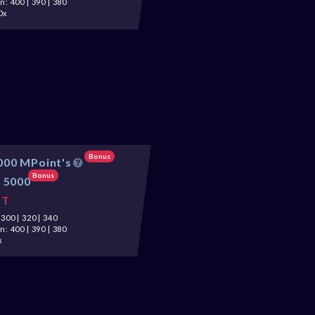
: 400 | 390 | 380
0x
Bonus
000 MPoint's
Bonus
:
5000
ST
300 | 320 | 340
: 400 | 390 | 380
x