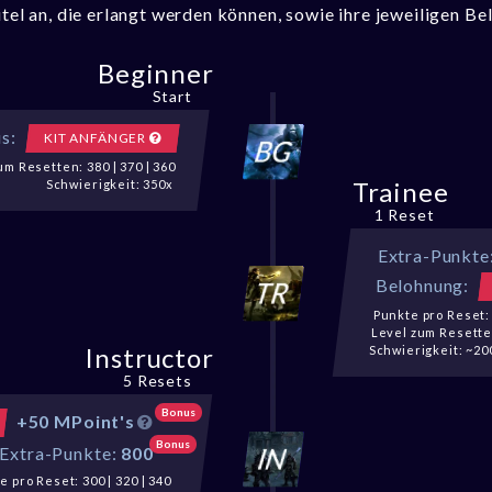
Titel an, die erlangt werden können, sowie ihre jeweiligen B
Beginner
Start
s:
KIT ANFÄNGER
um Resetten: 380 | 370 | 360
Trainee
Schwierigkeit: 350x
1 Reset
Extra-Punkte
Belohnung:
Punkte pro Reset: 
Level zum Resetten
Instructor
Schwierigkeit: ~20
5 Resets
Bonus
+50 MPoint's
Bonus
Extra-Punkte:
800
e pro Reset: 300 | 320 | 340