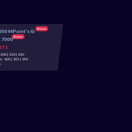
I
Bonus
000 MPoint's
Bonus
:
7000
NTS
300 | 320 | 340
: 400 | 395 | 390
x