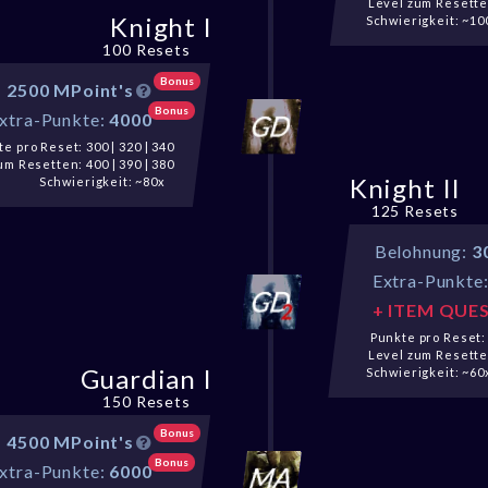
Level zum Resetten
Knight I
Schwierigkeit: ~10
100 Resets
Bonus
:
2500 MPoint's
Bonus
xtra-Punkte:
4000
e pro Reset: 300 | 320 | 340
um Resetten: 400 | 390 | 380
Knight II
Schwierigkeit: ~80x
125 Resets
Belohnung:
3
Extra-Punkte
+ ITEM QUE
Punkte pro Reset: 
Level zum Resetten
Guardian I
Schwierigkeit: ~60
150 Resets
Bonus
:
4500 MPoint's
Bonus
xtra-Punkte:
6000