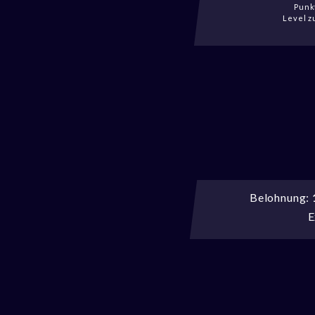
Punkt
Level z
Belohnung:
E