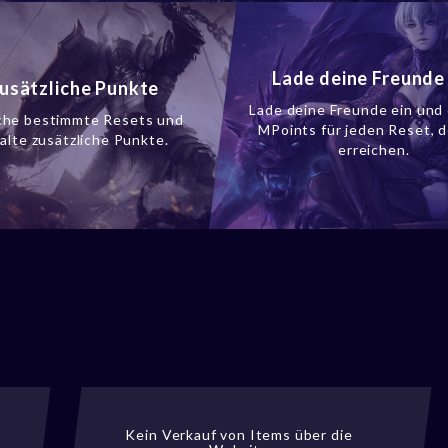
Lade deine Freunde 
usätzliche Punkte
Lade deine Freunde ein und 
che bestimmte Resets und
MPoints für jeden Reset, d
alte zusätzliche Punkte.
erreichen.
Kein Verkauf von Items über die