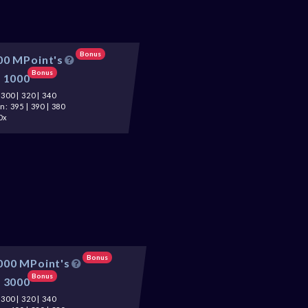
Bonus
00 MPoint's
Bonus
:
1000
300 | 320 | 340
: 395 | 390 | 380
0x
Bonus
000 MPoint's
Bonus
:
3000
300 | 320 | 340