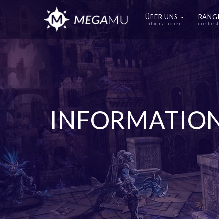
ÜBER UNS
RANG
informationen
die bes
INFORMATIO