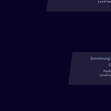
Level zu
Belohnung
E
Punkt
Level z