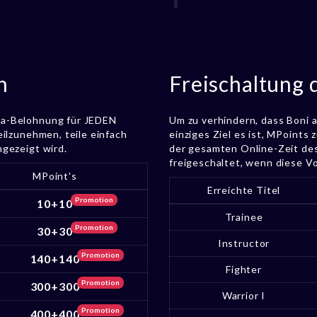
n
Freischaltung 
ga-Belohnung für JEDEN
Um zu verhindern, dass Boni 
eilzunehmen, teile einfach
einziges Ziel es ist, MPoint
ngezeigt wird.
der gesamten Online-Zeit des
freigeschaltet, wenn diese Vo
MPoint's
Erreichte Titel
Promotion
10+10
Trainee
Promotion
30+30
Instructor
Promotion
140+140
Fighter
Promotion
300+300
Warrior I
Promotion
400+400