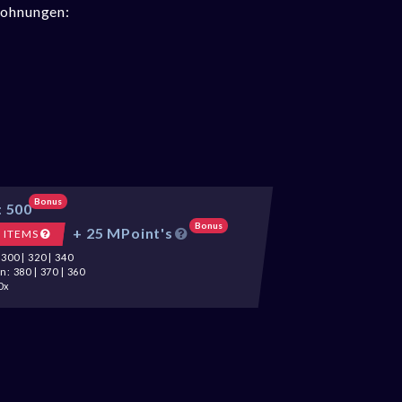
elohnungen:
Bonus
:
500
Bonus
+ 25 MPoint's
ITEMS
300 | 320 | 340
: 380 | 370 | 360
0x