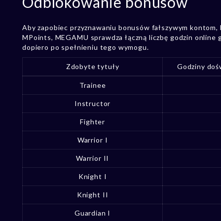
Odblokowanie bonusów
Aby zapobiec przyznawaniu bonusów fałszywym kontom, 
MPoints, MEGAMU sprawdza łączną liczbę godzin online g
dopiero po spełnieniu tego wymogu.
Zdobyte tytuły
Godziny doś
Trainee
Instructor
Fighter
Warrior I
Warrior II
Knight I
Knight II
Guardian I