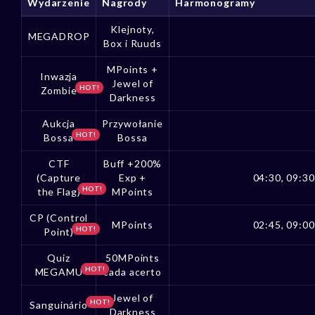
Wydarzenie
Nagrody
Harmonogramy
Klejnoty,
MEGADROP
Box i Ruuds
MPoints +
Inwazja
Jewel of
HOT!
Zombie
Darkness
Aukcja
Przywołanie
HOT!
Bossa
Bossa
CTF
Buff +200%
(Capture
Exp +
04:30, 09:30
HOT!
the Flag)
MPoints
CP (Control
MPoints
02:45, 09:00
HOT!
Point)
Quiz
50MPoints
HOT!
MEGAMU
cada acerto
Jewel of
HOT!
Sanguinário
Darkness