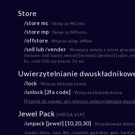
Store
/store mc
: Sklep za MCoins
/store mp
: Sklep za MPoints
/offstore
: Włącza sklep offline
/sell lub /vender
: Wymiana waluty z innym gracze
Sintaxe: /sell [valor_enviar] [moeda] [destino] [valor_r
Ex.: /sell 100 mp player 50 mc
Uwierzytelnianie dwuskładnikow
/lock
: Włącza blokadę konta.
/unlock [2fa code]
: Wyłącza blokadę konta.
[Przejdź do panelu, aby włączyć uwierzytelnianie dwus
Jewel Pack
[MEGA VIP]
/unpack [jewel] [10,20,30]
: Rozpakowuje klejno
Jewels: bless, soul, life, creation, guardian, gem, harm