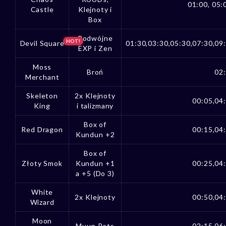
01:00, 05:
Castle
Klejnoty i
Box
Podwójne
HOT!
Devil Square
01:30,03:30,05:30,07:30,09
EXP i Zen
Moss
Broń
02:
Merchant
Skeleton
2x Klejnoty
00:05,04
King
i talizmany
Box of
Red Dragon
00:15,04
Kundun +2
Box of
Złoty Smok
Kundun +1
00:25,04
a +5 (Do 3)
White
2x Klejnoty
00:50,04
Wizard
Moon
Muun Pets
02:15,06