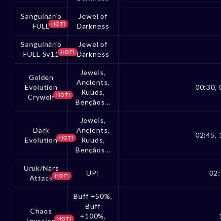
Sanguinário
Jewel of
HOT!
FULL
Darkness
Sanguinário
Jewel of
HOT!
FULL Sv11
Darkness
Jewels,
Golden
Ancients,
Evolution
00:30, 
Ruuds,
HOT!
Crywolf
Bençãos...
Jewels,
Dark
Ancients,
02:45, 
HOT!
Evolution
Ruuds,
Bençãos...
Uruk/Nars
UP!
02:
HOT!
Attack
Buff +50%,
Buff
Chaos
+100%,
HOT!
Invasion