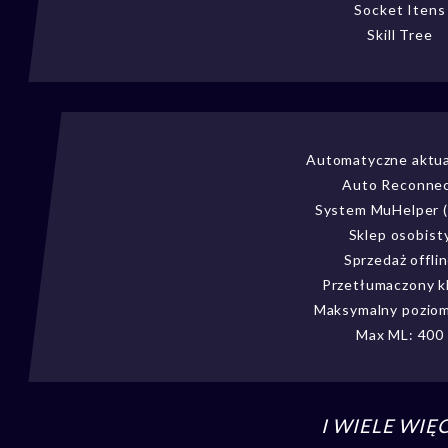
Socket Itens
Skill Tree
Automatyczne aktua
Auto Reconne
System MuHelper 
Sklep osobist
Sprzedaż offli
Przetłumaczony k
Maksymalny poziom
Max ML: 400
I WIELE WIĘC