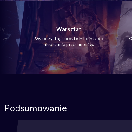
ty
Warsztat
daży
Wykorzystaj zdobyte MPoints do
O
ulepszania przedmiotów.
Podsumowanie