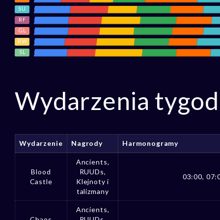
SU
RF
GL
RW
SL
Wydarzenia tygo
Wydarzenie
Nagrody
Harmonogramy
Ancients,
Blood
RUUDs,
03:00, 07:
Castle
Klejnoty i
talizmany
Ancients,
Chaos
RUUDs,