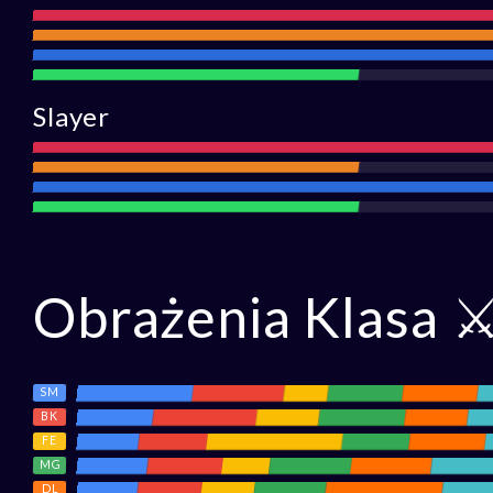
Atak
Zasięg
Obrona
Wsparcie
Slayer
Atak
Zasięg
Obrona
Wsparcie
Obrażenia Klasa ⚔
SM
BK
FE
MG
DL