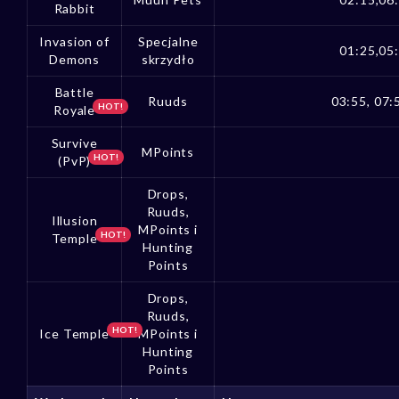
Rabbit
Invasion of
Specjalne
01:25,05
Demons
skrzydło
Battle
Ruuds
03:55, 07:
HOT!
Royale
Survive
MPoints
HOT!
(PvP)
Drops,
Ruuds,
Illusion
MPoints i
HOT!
Temple
Hunting
Points
Drops,
Ruuds,
HOT!
Ice Temple
MPoints i
Hunting
Points