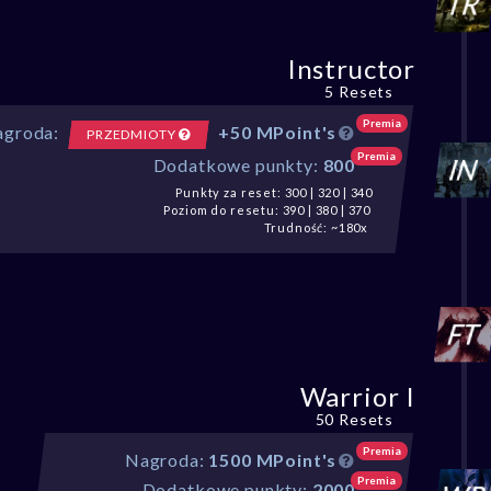
Instructor
5 Resets
Premia
groda:
+50 MPoint's
PRZEDMIOTY
Premia
Dodatkowe punkty:
800
Punkty za reset: 300 | 320 | 340
Poziom do resetu: 390 | 380 | 370
Trudność: ~180x
Warrior I
50 Resets
Premia
Nagroda:
1500 MPoint's
Premia
Dodatkowe punkty:
2000