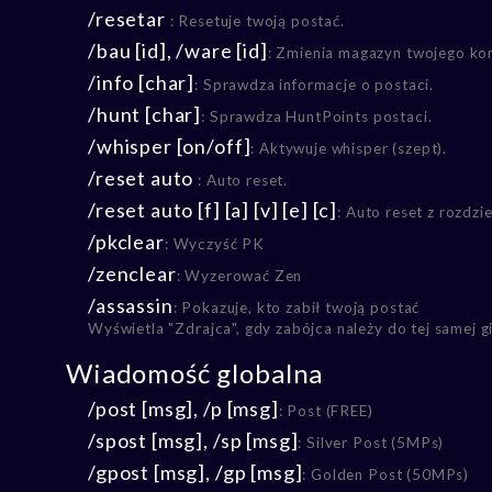
/resetar
: Resetuje twoją postać.
/bau [id], /ware [id]
: Zmienia magazyn twojego ko
/info [char]
: Sprawdza informacje o postaci.
/hunt [char]
: Sprawdza HuntPoints postaci.
/whisper [on/off]
: Aktywuje whisper (szept).
/reset auto
: Auto reset.
/reset auto [f] [a] [v] [e] [c]
: Auto reset z rozdzi
/pkclear
: Wyczyść PK
/zenclear
: Wyzerować Zen
/assassin
: Pokazuje, kto zabił twoją postać
Wyświetla "Zdrajca", gdy zabójca należy do tej samej gil
Wiadomość globalna
/post [msg], /p [msg]
: Post (FREE)
/spost [msg], /sp [msg]
: Silver Post (5MPs)
/gpost [msg], /gp [msg]
: Golden Post (50MPs)