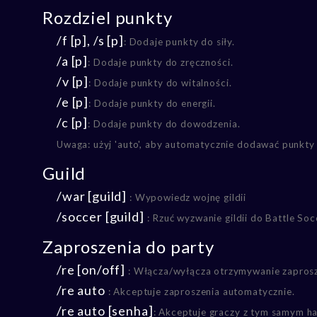
Rozdziel punkty
/f [p], /s [p]
: Dodaje punkty do siły.
/a [p]
: Dodaje punkty do zręczności.
/v [p]
: Dodaje punkty do witalności.
/e [p]
: Dodaje punkty do energii.
/c [p]
: Dodaje punkty do dowodzenia.
Uwaga: użyj 'auto', aby automatycznie dodawać punkty 
Guild
/war [guild]
: Wypowiedz wojnę gildii
/soccer [guild]
: Rzuć wyzwanie gildii do Battle So
Zaproszenia do party
/re [on/off]
: Włącza/wyłącza otrzymywanie zapros
/re auto
: Akceptuje zaproszenia automatycznie.
/re auto [senha]
: Akceptuje graczy z tym samym 