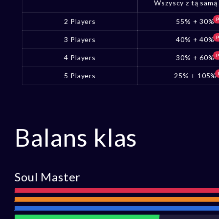
Wszyscy z tą samą 
P
2 Players
55% + 30%
P
3 Players
40% + 40%
P
4 Players
30% + 60%
5 Players
25% + 105%
Balans klas
Soul Master
Atak
Zasięg
Obrona
Wsparcie