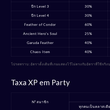
ปีก Level 3
30%
ปีก Level 4
30%
Feather of Condor
60%
Ancient Hero's Soul
25%
Garuda Feather
40%
Chaos Item
40%
โปรดทราบ: อัตราดั้งเดิมที่เกมแสดงไว้ไม่ตรงกับอัตราที่ใช้จริงบ
Taxa XP em Party
Nº สมาชิก
ทุกคนเป็นคลาสเดี