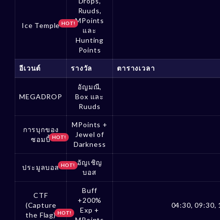
Drops,
Ruuds,
MPoints
HOT!
Ice Temple
และ
Hunting
Points
อีเวนต์
รางวัล
ตารางเวลา
อัญมณี,
MEGADROP
Box และ
Ruuds
MPoints +
การบุกของ
Jewel of
HOT!
ซอมบี้
Darkness
อัญเชิญ
HOT!
ประมูลบอส
บอส
Buff
CTF
+200%
(Capture
04:30, 09:30, 
Exp +
HOT!
the Flag)
MPoints