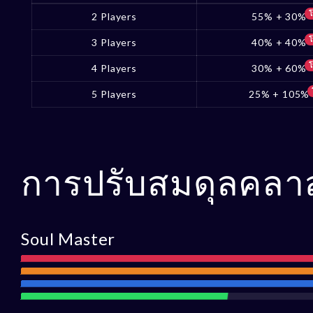
โ
2 Players
55% + 30%
โ
3 Players
40% + 40%
โ
4 Players
30% + 60%
5 Players
25% + 105%
การปรับสมดุลคลา
Soul Master
โจมตี
ระยะ
ป้องกัน
สนับสนุน