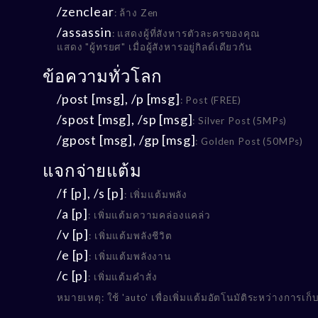
/zenclear
: ล้าง Zen
/assassin
: แสดงผู้ที่สังหารตัวละครของคุณ
แสดง "ผู้ทรยศ" เมื่อผู้สังหารอยู่กิลด์เดียวกัน
ข้อความทั่วโลก
/post [msg], /p [msg]
: Post (FREE)
/spost [msg], /sp [msg]
: Silver Post (5MPs)
/gpost [msg], /gp [msg]
: Golden Post (50MPs)
แจกจ่ายแต้ม
/f [p], /s [p]
: เพิ่มแต้มพลัง
/a [p]
: เพิ่มแต้มความคล่องแคล่ว
/v [p]
: เพิ่มแต้มพลังชีวิต
/e [p]
: เพิ่มแต้มพลังงาน
/c [p]
: เพิ่มแต้มคำสั่ง
หมายเหตุ: ใช้ 'auto' เพื่อเพิ่มแต้มอัตโนมัติระหว่างการเก็