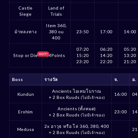
Castle
Land of
Siege
Trials
Item 360,
ม้าหลงทาง
380 ou
23:50
17:00
14:00
400
07:20
06:20
05:20
HOT!
Stop or Die
MPoints
15:20
14:20
13:20
23:20
22:20
21:20
Boss
รางวัล
จ.
อ.
Ancients ไอเทมโบราณ
Kundun
16:00
04
+ 2 Box Ruuds
(ไม่มีเจ้าของ)
Ancients (ทั้งหมด)
Erohim
23:00
14
+ 2 Box Ruuds
(ไม่มีเจ้าของ)
2x อาวุธ หรือ โล่ 360, 380, 400
Medusa
21
+ 2 Box Ruuds
(ไม่มีเจ้าของ)