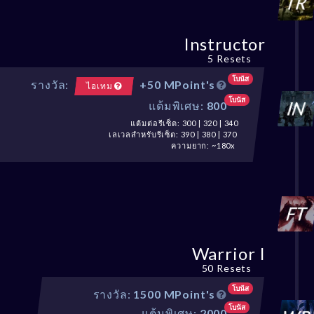
Instructor
5 Resets
โบนัส
รางวัล:
+50 MPoint's
ไอเทม
โบนัส
แต้มพิเศษ:
800
แต้มต่อรีเซ็ต: 300 | 320 | 340
เลเวลสำหรับรีเซ็ต: 390 | 380 | 370
ความยาก: ~180x
Warrior I
50 Resets
โบนัส
รางวัล:
1500 MPoint's
โบนัส
แต้มพิเศษ:
2000