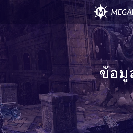
ข้อมู