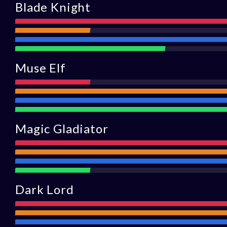
Blade Knight
โจมตี
ระยะ
ป้องกัน
สนับสนุน
Muse Elf
โจมตี
ระยะ
ป้องกัน
สนับสนุ
Magic Gladiator
โจมตี
ระยะ
ป้องกัน
สนับสนุน
Dark Lord
โจมตี
ระยะ
ป้องกัน