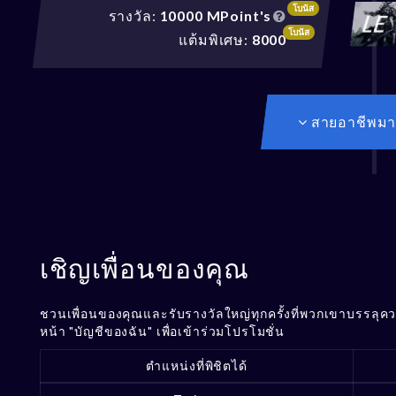
โบนัส
รางวัล:
10000 MPoint's
โบนัส
แต้มพิเศษ:
8000
สายอาชีพมา
เชิญเพื่อนของคุณ
ชวนเพื่อนของคุณและรับรางวัลใหญ่ทุกครั้งที่พวกเขาบรรลุความ
หน้า "บัญชีของฉัน" เพื่อเข้าร่วมโปรโมชั่น
ตำแหน่งที่พิชิตได้