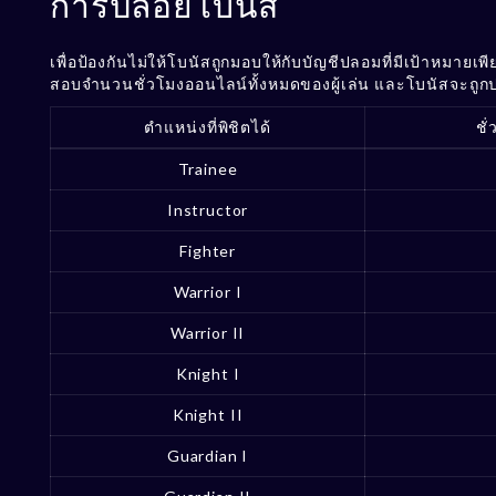
การปล่อยโบนัส
เพื่อป้องกันไม่ให้โบนัสถูกมอบให้กับบัญชีปลอมที่มีเป้าหมายเ
สอบจำนวนชั่วโมงออนไลน์ทั้งหมดของผู้เล่น และโบนัสจะถูกปล่
ตำแหน่งที่พิชิตได้
ชั
Trainee
Instructor
Fighter
Warrior I
Warrior II
Knight I
Knight II
Guardian I