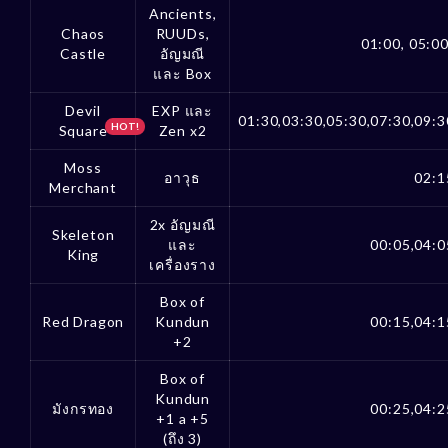
Ancients,
Chaos
RUUDs,
01:00, 05:00
Castle
อัญมณี
และ Box
Devil
EXP และ
01:30,03:30,05:30,07:30,09:3
HOT!
Square
Zen x2
Moss
อาวุธ
02:1
Merchant
2x อัญมณี
Skeleton
และ
00:05,04:0
King
เครื่องราง
Box of
Red Dragon
Kundun
00:15,04:1
+2
Box of
Kundun
มังกรทอง
00:25,04:2
+1 a +5
(ถึง 3)