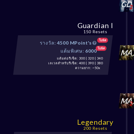
Guardian I
150 Resets
โบนัส
รางวัล:
4500 MPoint's
โบนัส
แต้มพิเศษ:
6000
แต้มต่อรีเซ็ต: 300 | 320 | 340
เลเวลสำหรับรีเซ็ต: 400 | 390 | 380
ความยาก: ~50x
Legendary
200 Resets