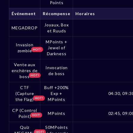
Points
Événement
Récompense
Horaires
Joyaux, Box
MEGADROP
et Ruuds
MPoints +
Invasion
Jewel of
HOT!
zombie
Darkness
Vente aux
Invocation
enchères de
de boss
HOT!
boss
CTF
Buff +200%
(Capture
Exp +
04:30, 09:30
HOT!
the Flag)
MPoints
CP (Control
MPoints
02:45, 09:00
HOT!
Point)
Quiz
50MPoints
HOT!