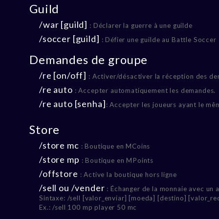
Guild
/war [guild]
: Déclarer la guerre à une guilde
/soccer [guild]
: Défier une guilde au Battle Soccer
Demandes de groupe
/re [on/off]
: Activer/désactiver la réception des d
/re auto
: Accepter automatiquement les demandes.
/re auto [senha]
: Accepter les joueurs ayant le m
Store
/store mc
: Boutique en MCoins
/store mp
: Boutique en MPoints
/offstore
: Active la boutique hors ligne
/sell ou /vender
: Échanger de la monnaie avec un a
Sintaxe: /sell [valor_enviar] [moeda] [destino] [valor_r
Ex.: /sell 100 mp player 50 mc