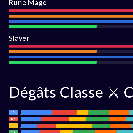
Rune Mage
Attaque
Portée
Défense
Assistance
Slayer
Attaqu
Portée
Défense
Assistance
Dégâts Classe ⚔ C
SM
BK
FE
MG