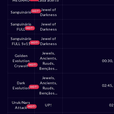
MEGAMU
cada acerto
Jewel of
HOT!
Sanguinário
Darkness
Sanguinário
Jewel of
HOT!
FULL
Darkness
Sanguinário
Jewel of
HOT!
FULL Sv11
Darkness
Jewels,
Golden
Ancients,
Evolution
00:30,
Ruuds,
HOT!
Crywolf
Bençãos...
Jewels,
Dark
Ancients,
02:45,
HOT!
Evolution
Ruuds,
Bençãos...
Uruk/Nars
UP!
02
HOT!
Attack