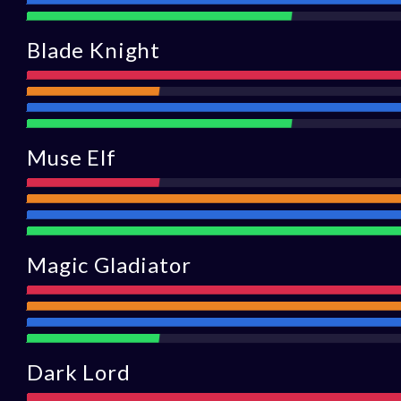
Défense
Assistance
Blade Knight
Attaqu
Portée
Défense
Assistance
Muse Elf
Attaque
Portée
Défens
Assista
Magic Gladiator
Attaque
Portée
Défense
Assistance
Dark Lord
Attaque