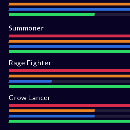
Portée
Défens
Assistance
Summoner
Attaque
Portée
Défense
Assistance
Rage Fighter
Attaqu
Portée
Défense
Assistance
Grow Lancer
Attaque
Portée
Défense
Assistance