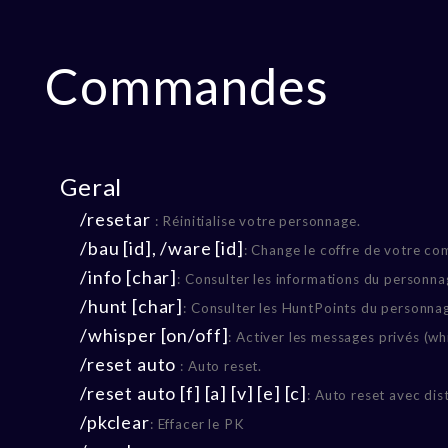
Commandes
Geral
/resetar
: Réinitialise votre personnage.
/bau [id], /ware [id]
: Change le coffre de votre co
/info [char]
: Consulter les informations du personna
/hunt [char]
: Consulter les HuntPoints du personna
/whisper [on/off]
: Activer les messages privés (wh
/reset auto
: Auto reset.
/reset auto [f] [a] [v] [e] [c]
: Auto reset avec dis
/pkclear
: Effacer le PK