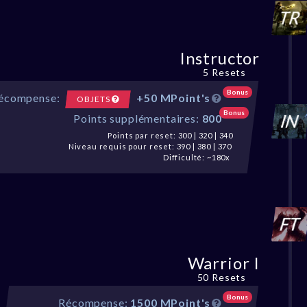
Instructor
5 Resets
Bonus
écompense:
+50 MPoint's
OBJETS
Bonus
Points supplémentaires:
800
Points par reset: 300 | 320 | 340
Niveau requis pour reset: 390 | 380 | 370
Difficulté: ~180x
Warrior I
50 Resets
Bonus
Récompense:
1500 MPoint's