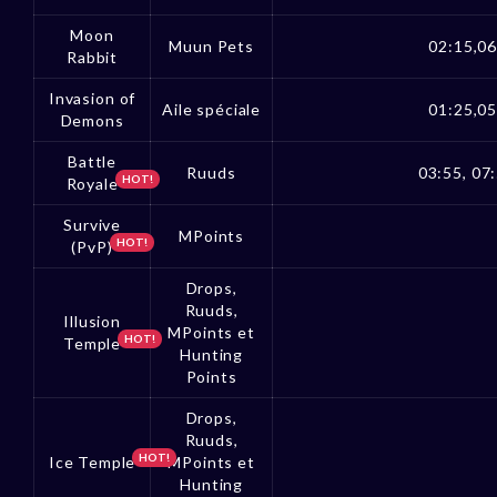
Moon
Muun Pets
02:15,06
Rabbit
Invasion of
Aile spéciale
01:25,05
Demons
Battle
Ruuds
03:55, 07:
HOT!
Royale
Survive
MPoints
HOT!
(PvP)
Drops,
Ruuds,
Illusion
MPoints et
HOT!
Temple
Hunting
Points
Drops,
Ruuds,
HOT!
Ice Temple
MPoints et
Hunting