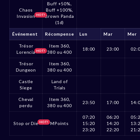
Buff +50%,
Chaos
Buff +100%,
HOT!
Invasion
Brown Panda
(1d)
Événement
Récompense
Lun
Mar
Mer
Trésor
Item 360,
18:00
23:00
02:
HOT!
Lorencia
380 ou 400
Trésor
Item 360,
Dungeon
380 ou 400
Castle
Land of
Siege
Trials
Cheval
Item 360,
23:50
17:00
14:
perdu
380 ou 400
07:20
06:20
05:
HOT!
Stop or Die
MPoints
15:20
14:20
13:
23:20
22:20
21: