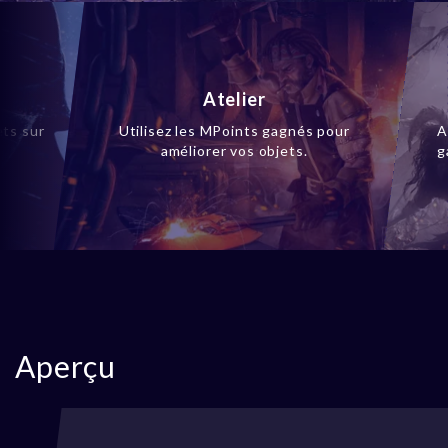
Atelier
ets sur
Utilisez les MPoints gagnés pour
A
améliorer vos objets.
g
Aperçu