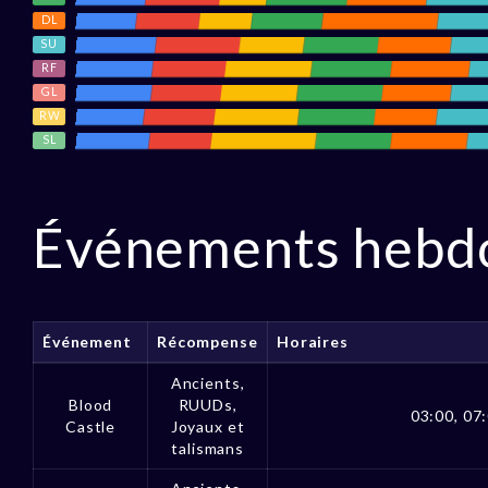
DL
SU
RF
GL
RW
SL
Événements hebd
Événement
Récompense
Horaires
Ancients,
Blood
RUUDs,
03:00, 07:
Castle
Joyaux et
talismans