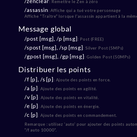
/zenclear
: Remettre le Zen à zéro
/assassin
: Affiche qui a tué votre personnage
Affiche "Traître" lorsque l'assassin appartient à la mêm
Message global
/post [msg], /p [msg]
: Post (FREE)
/spost [msg], /sp [msg]
: Silver Post (5MPs)
/gpost [msg], /gp [msg]
: Golden Post (50MPs)
Distribuer les points
/f [p], /s [p]
: Ajoute des points en force.
/a [p]
: Ajoute des points en agilité.
/v [p]
: Ajoute des points en vitalité.
/e [p]
: Ajoute des points en énergie.
/c [p]
: Ajoute des points en commandement.
Remarque : utilisez 'auto' pour ajouter des points auto
"/f auto 10000".