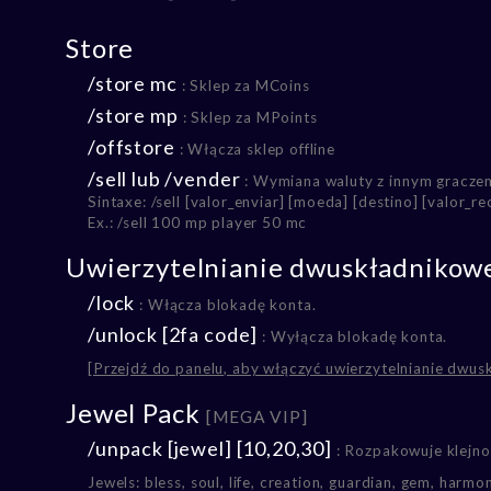
Store
/store mc
: Sklep za MCoins
/store mp
: Sklep za MPoints
/offstore
: Włącza sklep offline
/sell lub /vender
: Wymiana waluty z innym gracze
Sintaxe: /sell [valor_enviar] [moeda] [destino] [valor_r
Ex.: /sell 100 mp player 50 mc
Uwierzytelnianie dwuskładnikow
/lock
: Włącza blokadę konta.
/unlock [2fa code]
: Wyłącza blokadę konta.
[Przejdź do panelu, aby włączyć uwierzytelnianie dwus
Jewel Pack
[MEGA VIP]
/unpack [jewel] [10,20,30]
: Rozpakowuje klejno
Jewels: bless, soul, life, creation, guardian, gem, harm