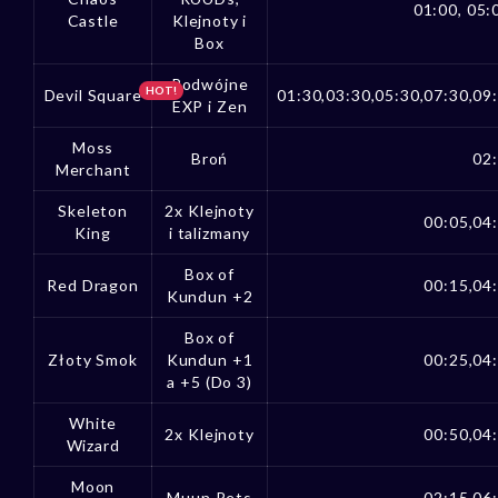
01:00, 05:
Castle
Klejnoty i
Box
Podwójne
HOT!
Devil Square
01:30,03:30,05:30,07:30,09
EXP i Zen
Moss
Broń
02:
Merchant
Skeleton
2x Klejnoty
00:05,04
King
i talizmany
Box of
Red Dragon
00:15,04
Kundun +2
Box of
Złoty Smok
Kundun +1
00:25,04
a +5 (Do 3)
White
2x Klejnoty
00:50,04
Wizard
Moon
Muun Pets
02:15,06