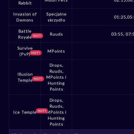
Rabbit
Invasion of
Specjalne
01:25,05
Demons
skrzydło
Battle
Ruuds
03:55, 07:
HOT!
Royale
Survive
MPoints
HOT!
(PvP)
Drops,
Ruuds,
Illusion
MPoints i
HOT!
Temple
Hunting
Points
Drops,
Ruuds,
HOT!
Ice Temple
MPoints i
Hunting
Points