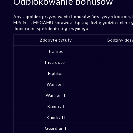
Odblokowanie bonusów
Aby zapobiec przyznawaniu bonusów fałszywym kontom, 
MPoints, MEGAMU sprawdza łączną liczbę godzin online g
dopiero po spełnieniu tego wymogu.
Zdobyte tytuły
Godziny doś
Trainee
Instructor
Fighter
Warrior I
Warrior II
Knight I
Knight II
Guardian I