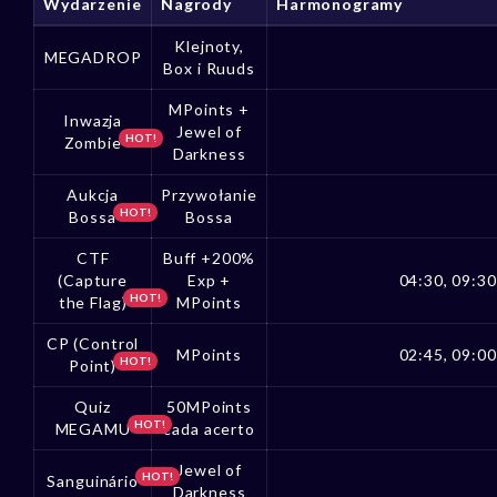
Wydarzenie
Nagrody
Harmonogramy
Klejnoty,
MEGADROP
Box i Ruuds
MPoints +
Inwazja
Jewel of
HOT!
Zombie
Darkness
Aukcja
Przywołanie
HOT!
Bossa
Bossa
CTF
Buff +200%
(Capture
Exp +
04:30, 09:30
HOT!
the Flag)
MPoints
CP (Control
MPoints
02:45, 09:00
HOT!
Point)
Quiz
50MPoints
HOT!
MEGAMU
cada acerto
Jewel of
HOT!
Sanguinário
Darkness