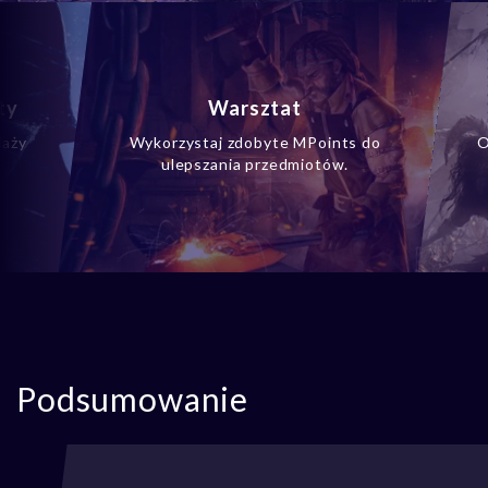
ty
Warsztat
daży
Wykorzystaj zdobyte MPoints do
O
ulepszania przedmiotów.
Podsumowanie