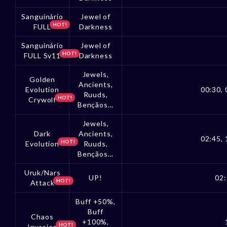
Sanguinário
Jewel of
HOT!
FULL
Darkness
Sanguinário
Jewel of
HOT!
FULL Sv11
Darkness
Jewels,
Golden
Ancients,
Evolution
00:30, 
Ruuds,
HOT!
Crywolf
Bençãos...
Jewels,
Dark
Ancients,
02:45, 
HOT!
Evolution
Ruuds,
Bençãos...
Uruk/Nars
UP!
02:
HOT!
Attack
Buff +50%,
Buff
Chaos
+100%,
HOT!
Invasion