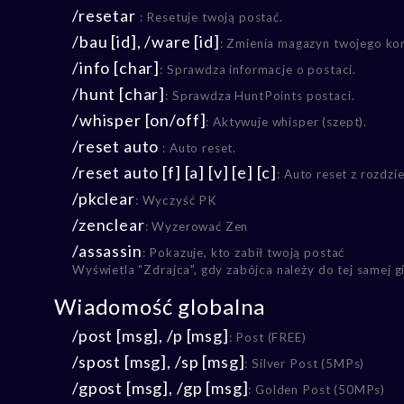
/resetar
: Resetuje twoją postać.
/bau [id], /ware [id]
: Zmienia magazyn twojego ko
/info [char]
: Sprawdza informacje o postaci.
/hunt [char]
: Sprawdza HuntPoints postaci.
/whisper [on/off]
: Aktywuje whisper (szept).
/reset auto
: Auto reset.
/reset auto [f] [a] [v] [e] [c]
: Auto reset z rozdzi
/pkclear
: Wyczyść PK
/zenclear
: Wyzerować Zen
/assassin
: Pokazuje, kto zabił twoją postać
Wyświetla "Zdrajca", gdy zabójca należy do tej samej gil
Wiadomość globalna
/post [msg], /p [msg]
: Post (FREE)
/spost [msg], /sp [msg]
: Silver Post (5MPs)
/gpost [msg], /gp [msg]
: Golden Post (50MPs)