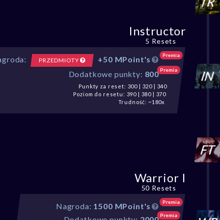
Instructor
5 Resets
Premia
groda:
+50 MPoint's
PRZEDMIOTY
Premia
Dodatkowe punkty:
800
Punkty za reset: 300 | 320 | 340
Poziom do resetu: 390 | 380 | 370
Trudność: ~180x
Warrior I
50 Resets
Premia
Nagroda:
1500 MPoint's
Premia
Dodatkowe punkty:
2000