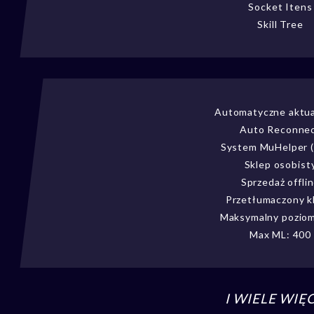
Socket Itens
Skill Tree
Automatyczne aktua
Auto Reconne
System MuHelper 
Sklep osobist
Sprzedaż offli
Przetłumaczony k
Maksymalny poziom
Max ML: 400
I WIELE WIĘC