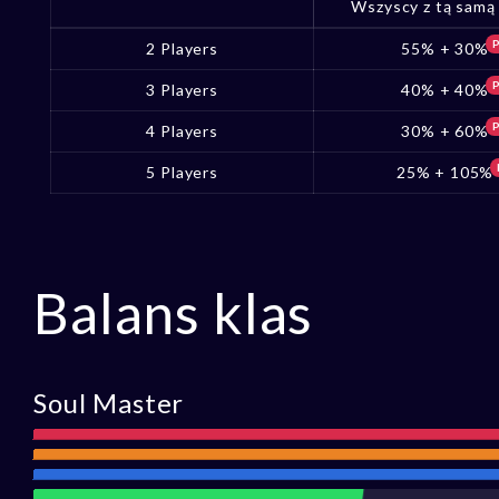
Wszyscy z tą samą 
P
2 Players
55% + 30%
P
3 Players
40% + 40%
P
4 Players
30% + 60%
5 Players
25% + 105%
Balans klas
Soul Master
Atak
Zasięg
Obrona
Wsparcie