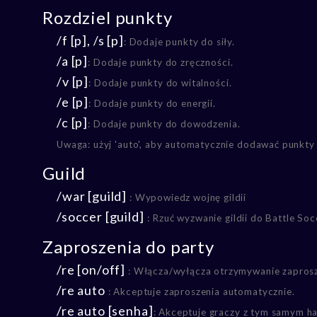
Rozdziel punkty
/f [p], /s [p]
: Dodaje punkty do siły.
/a [p]
: Dodaje punkty do zręczności.
/v [p]
: Dodaje punkty do witalności.
/e [p]
: Dodaje punkty do energii.
/c [p]
: Dodaje punkty do dowodzenia.
Uwaga: użyj 'auto', aby automatycznie dodawać punkty 
Guild
/war [guild]
: Wypowiedz wojnę gildii
/soccer [guild]
: Rzuć wyzwanie gildii do Battle So
Zaproszenia do party
/re [on/off]
: Włącza/wyłącza otrzymywanie zapros
/re auto
: Akceptuje zaproszenia automatycznie.
/re auto [senha]
: Akceptuje graczy z tym samym 