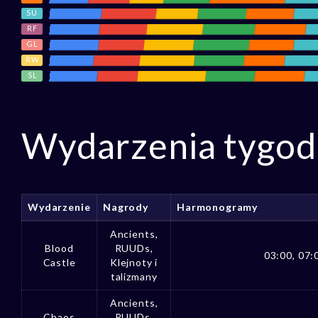
SU
RF
GL
RW
SL
Wydarzenia tygo
Wydarzenie
Nagrody
Harmonogramy
Ancients,
Blood
RUUDs,
03:00, 07:
Castle
Klejnoty i
talizmany
Ancients,
Chaos
RUUDs,