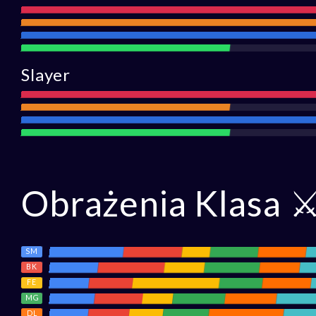
Atak
Zasięg
Obrona
Wsparcie
Slayer
Atak
Zasięg
Obrona
Wsparcie
Obrażenia Klasa ⚔
SM
BK
FE
MG
DL