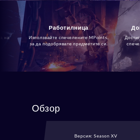
Работилница
До
а на
Използвайте спечелените MPoints,
Достиг
за да подобрявате предметите си.
спече
Обзор
Версия: Season XV