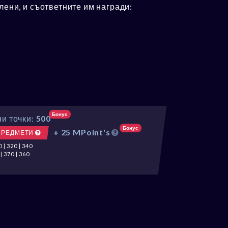
елени, и съответните им награди:
Бонус
и точки:
500
Бонус
+ 25 MPoint's
ПРЕДМЕТИ
 | 320 | 340
| 370 | 360