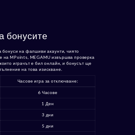
а бонусите
а бонуси на фалшиви акаунти, чиято
не на MPoints, MEGAMU извършва проверка
които играчът е бил онлайн, и бонусът ще
пълнение на това изискване.
Часове игра за отключване:
6 Часове
1 Ден
3 дни
5 дни