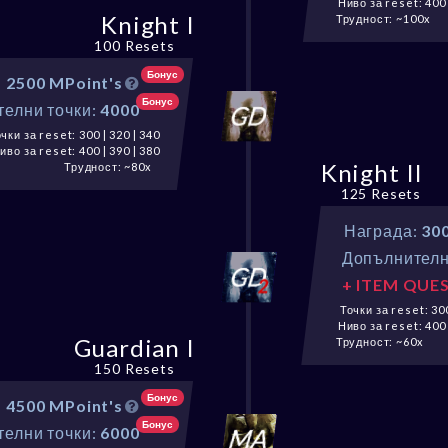
Ниво за reset: 400 
Knight I
Трудност: ~100x
100 Resets
Бонус
:
2500 MPoint's
Бонус
елни точки:
4000
чки за reset: 300 | 320 | 340
иво за reset: 400 | 390 | 380
Knight II
Трудност: ~80x
125 Resets
Награда:
30
Допълнителн
+ ITEM QUE
Точки за reset: 300
Ниво за reset: 400 
Guardian I
Трудност: ~60x
150 Resets
Бонус
:
4500 MPoint's
Бонус
елни точки:
6000