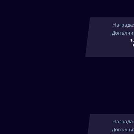
Награда
Допълнит
То
Н
Награда
Допълнит