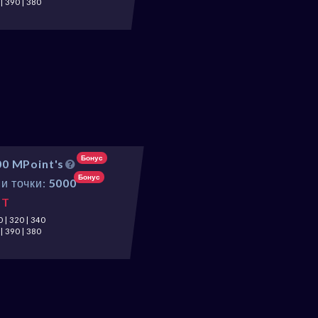
| 390 | 380
Бонус
00 MPoint's
Бонус
и точки:
5000
ST
 | 320 | 340
| 390 | 380