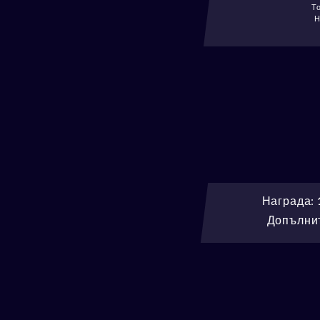
То
Н
Награда:
Допълнит