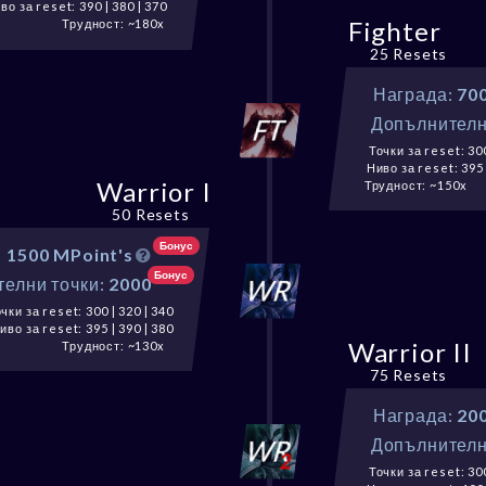
во за reset: 390 | 380 | 370
Fighter
Трудност: ~180x
25 Resets
Награда:
70
Допълнителн
Точки за reset: 300
Ниво за reset: 395 
Warrior I
Трудност: ~150x
50 Resets
Бонус
:
1500 MPoint's
Бонус
елни точки:
2000
чки за reset: 300 | 320 | 340
иво за reset: 395 | 390 | 380
Warrior II
Трудност: ~130x
75 Resets
Награда:
20
Допълнителн
Точки за reset: 300