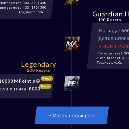
чки за reset: 300 | 320 | 340
иво за reset: 400 | 390 | 380
Guardian I
Трудност: ~50x
190 Resets
Награда:
60
Допълнителн
+ HUNT POI
Точки за reset: 300
Ниво за reset: 400 
Legendary
Трудност: ~10x
200 Resets
Бонус
10000 MPoint's
Бонус
елни точки:
8000
Мастър кариера