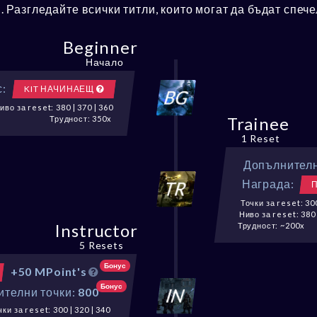
и. Разгледайте всички титли, които могат да бъдат спеч
Beginner
Начало
:
KIT НАЧИНАЕЩ
иво за reset: 380 | 370 | 360
Trainee
Трудност: 350x
1 Reset
Допълнителн
Награда:
Точки за reset: 300
Ниво за reset: 380 
Instructor
Трудност: ~200x
5 Resets
Бонус
+50 MPoint's
Бонус
телни точки:
800
чки за reset: 300 | 320 | 340