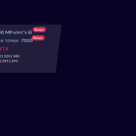
I
Бонус
00 MPoint's
Бонус
и точки:
7000
NTS
 | 320 | 340
| 395 | 390