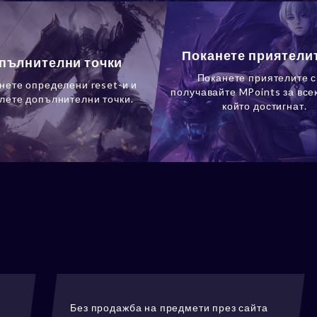
Поканете приятелит
пълнителни точки
Поканете приятелите с
нете определени reset-и и
получавайте MPoints за всек
лете допълнителни точки.
който достигнат.
Без продажба на предмети през сайта