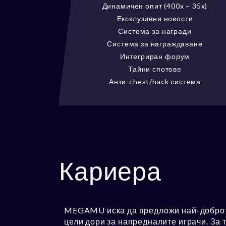
Динамичен опит (400x ~ 35x)
Ексклузивни новости
Система за награди
Система за награждаване
Интегриран форум
Тайни спотове
Анти-cheat/hack система
Кариера
MEGAMU иска да предложи най-доброто 
цели дори за напредналите играчи. За т