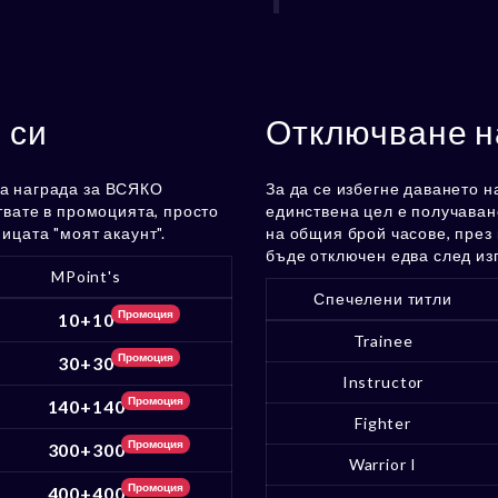
 си
Отключване н
га награда за ВСЯКО
За да се избегне даването н
ствате в промоцията, просто
единствена цел е получава
ицата "моят акаунт".
на общия брой часове, през 
бъде отключен едва след из
MPoint's
Спечелени титли
Промоция
10+10
Trainee
Промоция
30+30
Instructor
Промоция
140+140
Fighter
Промоция
300+300
Warrior I
Промоция
400+400