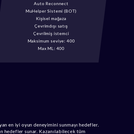
Auto Reconnect
MuHelper Sistemi (BOT)
Kişisel mağaza
Çevrimdışı satış
Çevrilmiş istemci
Maksimum seviye: 400
Max ML: 400
yan en iyi oyun deneyimini sunmayı hedefler.
en hedefler sunar. Kazanılabilecek tüm