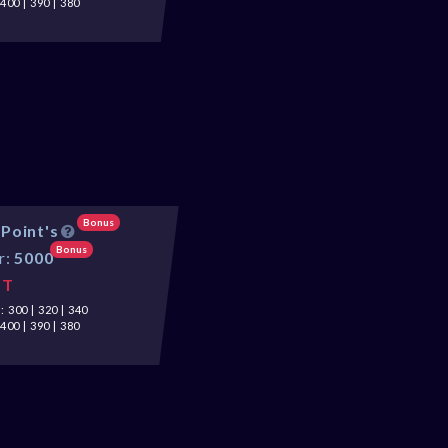
400 | 390 | 380
Bonus
Point's
Bonus
r:
5000
ST
 300 | 320 | 340
400 | 390 | 380