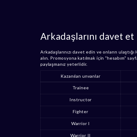
Arkadaşlarını davet et
Arkadaşlarınızı davet edin ve onların ulaştığı 
alın. Promosyona katılmak için "hesabım" say
paylaşmanız yeterlidir.
Kazanılan unvanlar
Trainee
Instructor
Fighter
Warrior I
Warrior II