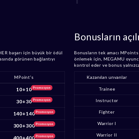
Bonusların açı
HER başarı için büyük bir ödül
Bonusların tek amacı MPoints 
fasında görünen bağlantıyı
önlemek için, MEGAMU oyuncun
kontrol eder ve bonus yalnızca 
MPoint's
Kazanılan unvanlar
Promosyon
10+10
Trainee
Promosyon
Instructor
30+30
Fighter
Promosyon
140+140
Warrior I
Promosyon
300+300
Warrior II
Promosyon
400+400