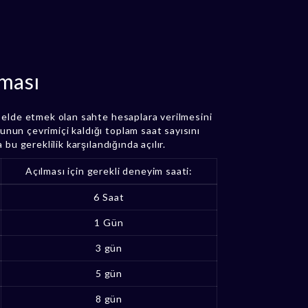
lması
elde etmek olan sahte hesaplara verilmesini
un çevrimiçi kaldığı toplam saat sayısını
bu gereklilik karşılandığında açılır.
Açılması için gerekli deneyim saati:
6 Saat
1 Gün
3 gün
5 gün
8 gün