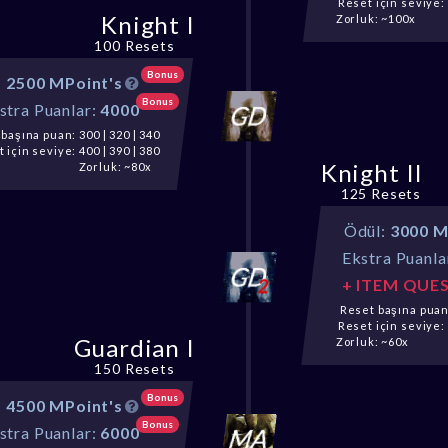
Reset için seviye: 
Knight I
Zorluk: ~100x
100 Resets
Bonus
:
2500 MPoint's
Bonus
stra Puanlar:
4000
başına puan: 300 | 320 | 340
 için seviye: 400 | 390 | 380
Knight II
Zorluk: ~80x
125 Resets
Ödül:
3000 M
Ekstra Puanla
+ ITEM QUE
Reset başına puan:
Reset için seviye: 
Guardian I
Zorluk: ~60x
150 Resets
Bonus
:
4500 MPoint's
Bonus
stra Puanlar:
6000