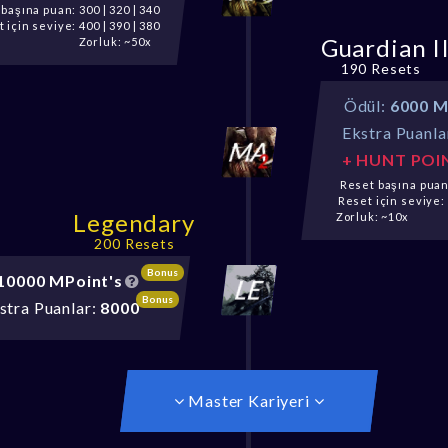
başına puan: 300 | 320 | 340
 için seviye: 400 | 390 | 380
Guardian I
Zorluk: ~50x
190 Resets
Ödül:
6000 M
Ekstra Puanla
+ HUNT POI
Reset başına puan:
Reset için seviye: 
Legendary
Zorluk: ~10x
200 Resets
Bonus
10000 MPoint's
Bonus
stra Puanlar:
8000
Master Kariyeri