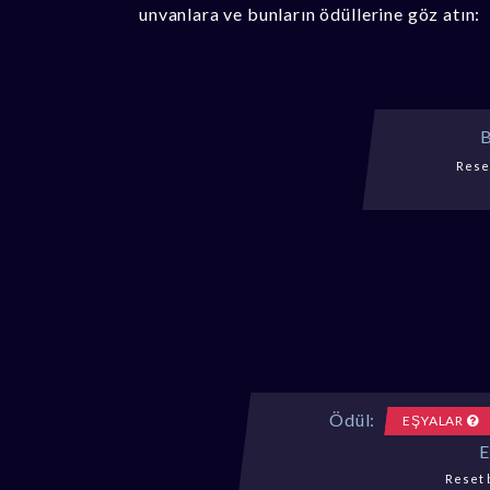
unvanlara ve bunların ödüllerine göz atın:
Reset
Ödül:
EŞYALAR
E
Reset b