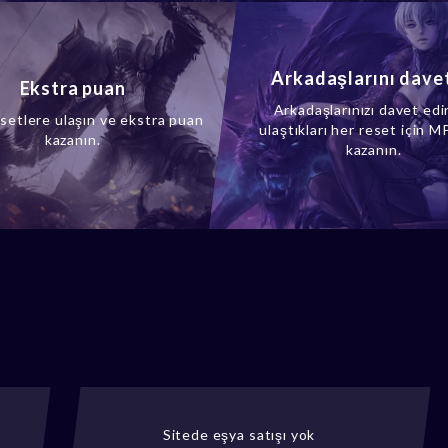
Arkadaşlarını dave
Ekstra puan
Arkadaşlarınızı davet edi
resetlere ulaşın ve ekstra puan
ulaştıkları her reset için M
kazanın.
kazanın.
Sitede eşya satışı yok