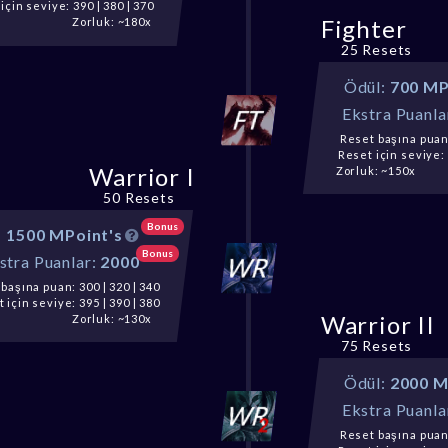
için seviye: 390 | 380 | 370
Fighter
Zorluk: ~180x
25 Resets
Ödül:
700 MP
Ekstra Puanla
Reset başına puan:
Reset için seviye: 
Warrior I
Zorluk: ~150x
50 Resets
Bonus
:
1500 MPoint's
Bonus
stra Puanlar:
2000
başına puan: 300 | 320 | 340
 için seviye: 395 | 390 | 380
Warrior II
Zorluk: ~130x
75 Resets
Ödül:
2000 M
Ekstra Puanla
Reset başına puan: