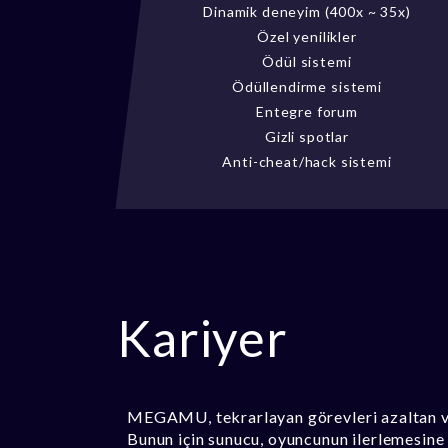
Dinamik deneyim (400x ~ 35x)
Özel yenilikler
Ödül sistemi
Ödüllendirme sistemi
Entegre forum
Gizli spotlar
Anti-cheat/hack sistemi
Kariyer
MEGAMU, tekrarlayan görevleri azaltan ve i
Bunun için sunucu, oyuncunun ilerlemesine