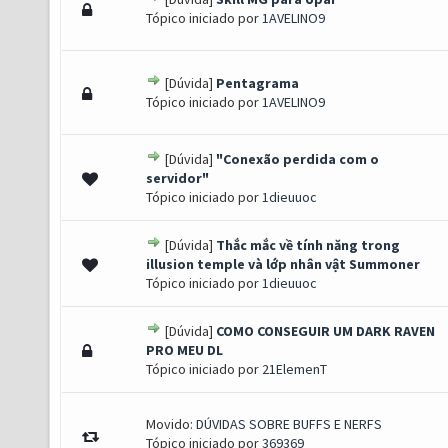
0 de 5 em média
1
2
3
4
5
Tópico iniciado por
1AVELINO9
[Dúvida]
Pentagrama
0 de 5 em média
1
2
3
4
5
Tópico iniciado por
1AVELINO9
[Dúvida]
"Conexão perdida com o
0 de 5 em média
1
2
3
4
5
servidor"
Tópico iniciado por
1dieuuoc
[Dúvida]
Thắc mắc về tính năng trong
0 de 5 em média
1
2
3
4
5
illusion temple và lớp nhân vật Summoner
Tópico iniciado por
1dieuuoc
[Dúvida]
COMO CONSEGUIR UM DARK RAVEN
0 de 5 em média
1
2
3
4
5
PRO MEU DL
Tópico iniciado por
21ElemenT
Movido:
DÚVIDAS SOBRE BUFFS E NERFS
Tópico iniciado por
369369