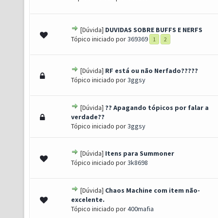
[Dúvida]
DUVIDAS SOBRE BUFFS E NERFS
0 de 5 em média
1
2
3
4
5
Tópico iniciado por
369369
1
2
[Dúvida]
RF está ou não Nerfado?????
0 de 5 em média
1
2
3
4
5
Tópico iniciado por
3ggsy
[Dúvida]
?? Apagando tópicos por falar a
0 de 5 em média
1
2
3
4
5
verdade??
Tópico iniciado por
3ggsy
[Dúvida]
Itens para Summoner
0 de 5 em média
1
2
3
4
5
Tópico iniciado por
3k8698
[Dúvida]
Chaos Machine com item não-
0 de 5 em média
1
2
3
4
5
excelente.
Tópico iniciado por
400mafia