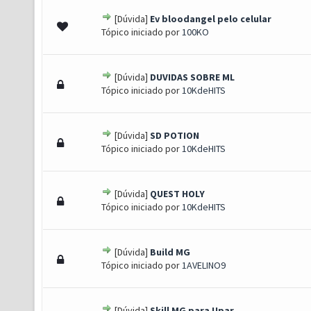
[Dúvida]
Ev bloodangel pelo celular
0 de 5 em média
1
2
3
4
5
Tópico iniciado por
100KO
[Dúvida]
DUVIDAS SOBRE ML
0 de 5 em média
1
2
3
4
5
Tópico iniciado por
10KdeHITS
[Dúvida]
SD POTION
0 de 5 em média
1
2
3
4
5
Tópico iniciado por
10KdeHITS
[Dúvida]
QUEST HOLY
0 de 5 em média
1
2
3
4
5
Tópico iniciado por
10KdeHITS
[Dúvida]
Build MG
0 de 5 em média
1
2
3
4
5
Tópico iniciado por
1AVELINO9
[Dúvida]
Skill MG para Upar