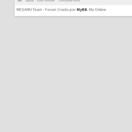
Subir
Lite mode
Contate-nos
MEGAMU Team - Forum Criado por
MyBB
.
Mu Online