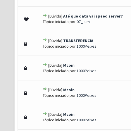
[Dúvida]
Até que data vai speed server?
0 de 5 em média
1
2
3
4
5
Tópico iniciado por
07_Lumi
[Dúvida]
TRANSFERENCIA
0 de 5 em média
1
2
3
4
5
Tópico iniciado por
1000Peixes
[Dúvida]
Mcoin
0 de 5 em média
1
2
3
4
5
Tópico iniciado por
1000Peixes
[Dúvida]
Mcoin
0 de 5 em média
1
2
3
4
5
Tópico iniciado por
1000Peixes
[Dúvida]
Mcoin
0 de 5 em média
1
2
3
4
5
Tópico iniciado por
1000Peixes