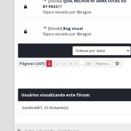
[Dúvida]
QUAL MELHOR RF ARMA SOCKE OU
0 de 5 em média
1
2
3
4
5
BY PASS??
Tópico iniciado por
9Dragon
[Dúvida]
Bug visual
 1 de 5 em média
1
2
3
4
5
Tópico iniciado por
9Dragon
Páginas (167):
1
2
3
4
5
...
167
Próximo »
Usuários visualizando este fórum:
Sombra067
, 33 Visitante(s)