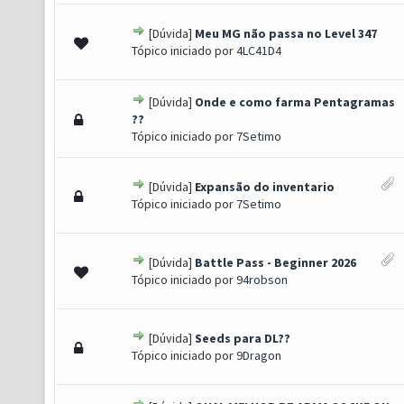
[Dúvida]
Meu MG não passa no Level 347
0 de 5 em média
1
2
3
4
5
Tópico iniciado por
4LC41D4
[Dúvida]
Onde e como farma Pentagramas
0 de 5 em média
1
2
3
4
5
??
Tópico iniciado por
7Setimo
[Dúvida]
Expansão do inventario
0 de 5 em média
1
2
3
4
5
Tópico iniciado por
7Setimo
[Dúvida]
Battle Pass - Beginner 2026
0 de 5 em média
1
2
3
4
5
Tópico iniciado por
94robson
[Dúvida]
Seeds para DL??
0 de 5 em média
1
2
3
4
5
Tópico iniciado por
9Dragon