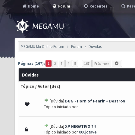
Home
Forum
Recentes
Pesq
MEGAMU Mu Online Forum
Fórum
Dúvidas
Páginas (167):
1
2
3
4
5
...
167
Próximo »
Dúvidas
Tópico
/
Autor
[
dec
]
[Dúvida]
BUG - Horn of Fenrir + Destroy
s) - 4 de 5 em média
1
2
3
4
5
Tópico iniciado por
[Dúvida]
XP NEGATIVO ?!!
0 de 5 em média
1
2
3
4
5
Tópico iniciado por
000jotave