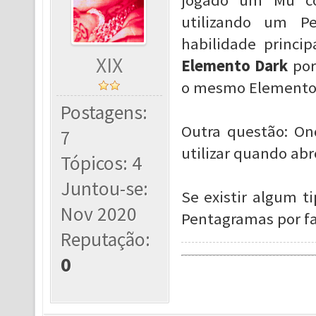
jogado um Mu co
utilizando um P
habilidade princ
XIX
Elemento Dark
por
o mesmo Elemento 
Postagens:
Outra questão: O
7
utilizar quando ab
Tópicos: 4
Juntou-se:
Se existir algum t
Nov 2020
Pentagramas por fa
Reputação:
0