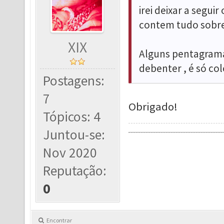
irei deixar a segui
contem tudo sobre
XIX
Alguns pentagrama
debenter , é só co
Postagens:
7
Obrigado!
Tópicos: 4
Juntou-se:
Nov 2020
Reputação:
0
Encontrar