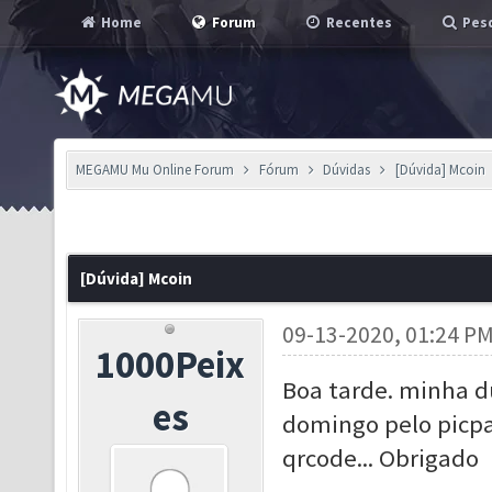
Home
Forum
Recentes
Pesq
MEGAMU Mu Online Forum
Fórum
Dúvidas
[Dúvida] Mcoin
[Dúvida] Mcoin
09-13-2020, 01:24 P
1000Peix
Boa tarde. minha d
es
domingo pelo picpa
qrcode... Obrigado