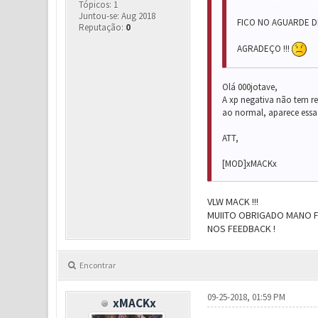
Tópicos: 1
Juntou-se: Aug 2018
FICO NO AGUARDE D
Reputação:
0
AGRADEÇO !!!
Olá 000jotave,
A xp negativa não tem re
ao normal, aparece essa 
ATT,
[MOD]xMACKx
VLW MACK !!!
MUIITO OBRIGADO MANO F
NOS FEEDBACK !
Encontrar
09-25-2018, 01:59 PM
xMACKx