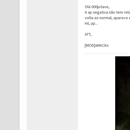
Olá 000jotave,
A xp negativa não tem rel
volta ao normal, aparece 
ml, up...
ATT,
[MOD]xMACKx