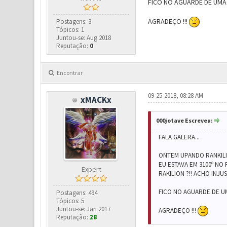
FICO NO AGUARDE DE UMA
AGRADEÇO !!!
Postagens: 3
Tópicos: 1
Juntou-se: Aug 2018
Reputação:
0
Encontrar
09-25-2018, 08:28 AM
xMACKx
000jotave Escreveu:
FALA GALERA...
ONTEM UPANDO RANKILI
EU ESTAVA EM 3100º NO
Expert
RAKILION ?!! ACHO INJ
FICO NO AGUARDE DE U
Postagens: 494
Tópicos: 5
Juntou-se: Jan 2017
AGRADEÇO !!!
Reputação:
28