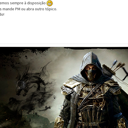
remos sempre à disposição
.
s mande PM ou abra outro tópico.
do!