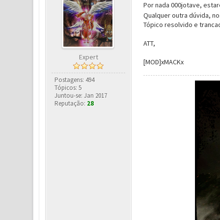
Por nada 000jotave, esta
Qualquer outra dúvida, no
Tópico resolvido e tranca
ATT,
Expert
[MOD]xMACKx
Postagens: 494
Tópicos: 5
Juntou-se: Jan 2017
Reputação:
28