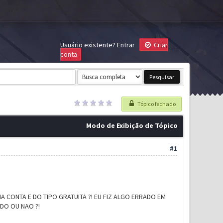
Usuário existente?
Entrar
Criar
conta
Tópico fechado
Modo de Exibição de Tópico
#1
 CONTA E DO TIPO GRATUITA ?! EU FIZ ALGO ERRADO EM
ADO OU NAO ?!