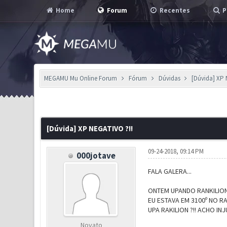
Home
Forum
Recentes
P
MEGAMU Mu Online Forum
Fórum
Dúvidas
[Dúvida] XP 
0 Voto(s) - 0 em Média
1
2
3
4
5
[Dúvida] XP NEGATIVO ?!!
09-24-2018, 09:14 PM
000jotave
FALA GALERA...
ONTEM UPANDO RANKILION
EU ESTAVA EM 3100º NO R
UPA RAKILION ?!! ACHO I
Novato