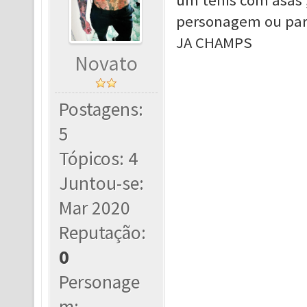
um tenis com asas ,
personagem ou par
JA CHAMPS
Novato
Postagens:
5
Tópicos: 4
Juntou-se:
Mar 2020
Reputação:
0
Personage
m: