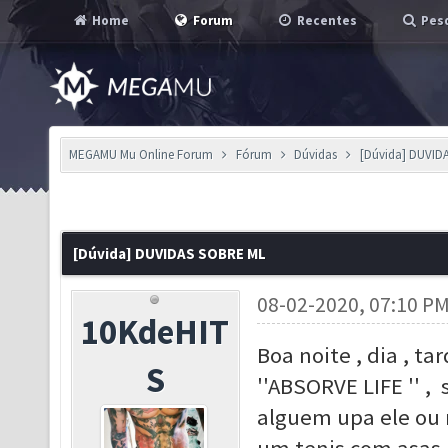
Home
Forum
Recentes
Pesq
MEGAMU Mu Online Forum
Fórum
Dúvidas
[Dúvida] DUVID
[Dúvida] DUVIDAS SOBRE ML
08-02-2020, 07:10 P
10KdeHIT
Boa noite , dia , t
S
''ABSORVE LIFE '' ,
alguem upa ele ou n