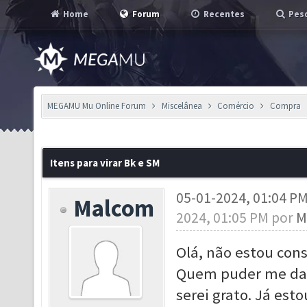
Home
Forum
Recentes
Pesq
MEGAMU Mu Online Forum
Miscelânea
Comércio
Compra
Itens para virar Bk e SM
05-01-2024, 01:04 P
Malcom
2024, 01:05 PM por
M
Olá, não estou cons
Quem puder me dar
serei grato. Já est