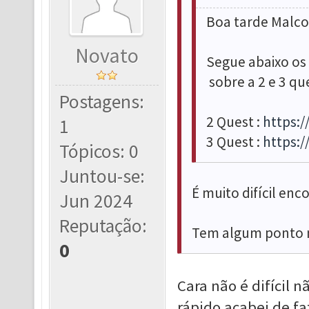
Boa tarde Malc
Novato
Segue abaixo os
sobre a 2 e 3 qu
Postagens:
2 Quest :
https:
1
3 Quest :
https:
Tópicos: 0
Juntou-se:
É muito difícil enco
Jun 2024
Reputação:
Tem algum ponto m
0
Cara não é difícil 
rápido acabei de faz