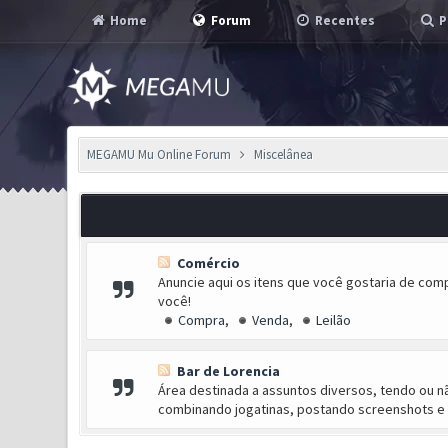
Home
Forum
Recentes
P
MEGAMU Mu Online Forum
Miscelânea
Comércio
Anuncie aqui os itens que você gostaria de com
você!
Compra
,
Venda
,
Leilão
Bar de Lorencia
Área destinada a assuntos diversos, tendo ou n
combinando jogatinas, postando screenshots e 