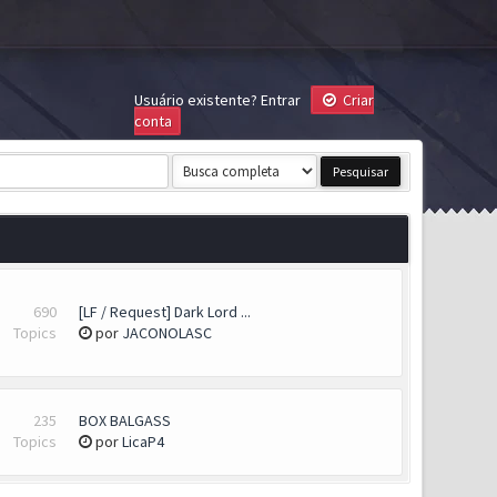
Usuário existente?
Entrar
Criar
conta
690
[LF / Request] Dark Lord ...
Topics
por
JACONOLASC
235
BOX BALGASS
Topics
por
LicaP4