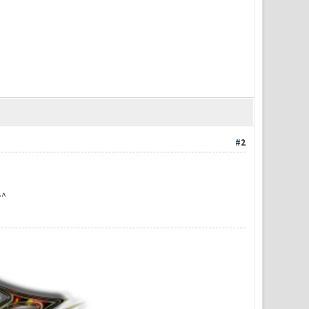
#2
^^