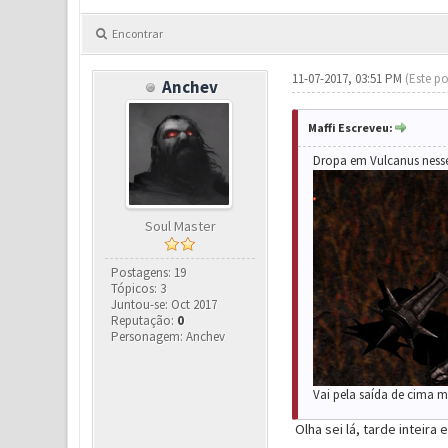
Encontrar
11-07-2017, 03:51 PM
(Este po
Anchev
Maffi Escreveu:
Dropa em Vulcanus ness
Soul Master
Postagens: 19
Tópicos: 3
Juntou-se: Oct 2017
Reputação:
0
Personagem: Anchev
Vai pela saída de cima m
Olha sei lá, tarde inteira 