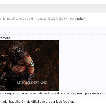
st foi modificado pela última vez: 11-07-2017, 09:33 PM por
Anchev
.)
es mobs:
ais à esquerda que tem alguns desses logo à direita, ou segue reto pra cima no sp
e nada, bagulho é mais difícil que dropar loch feather...