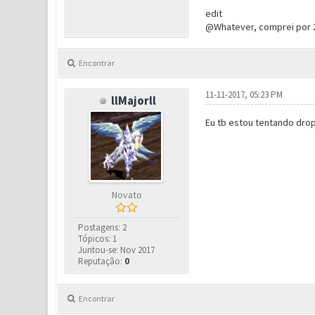
edit
@Whatever, comprei por 2
Encontrar
11-11-2017, 05:23 PM
llMajorll
Eu tb estou tentando drop
Novato
Postagens: 2
Tópicos: 1
Juntou-se: Nov 2017
Reputação:
0
Encontrar