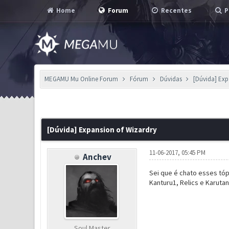
Home
Forum
Recentes
P
MEGAMU Mu Online Forum
Fórum
Dúvidas
[Dúvida] Exp
0 Voto(s) - 0 em Média
1
2
3
4
5
[Dúvida] Expansion of Wizardry
11-06-2017, 05:45 PM
Anchev
Sei que é chato esses tóp
Kanturu1, Relics e Karuta
Soul Master