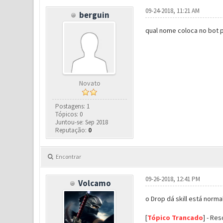
09-24-2018, 11:21 AM
berguin
qual nome coloca no bot p
Novato
Postagens: 1
Tópicos: 0
Juntou-se: Sep 2018
Reputação:
0
Encontrar
09-26-2018, 12:41 PM
Volcamo
o Drop dá skill está norm
[
Tópico Trancado
] - Res