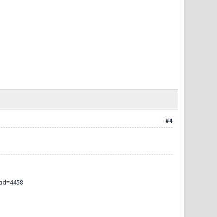
#4
tid=4458