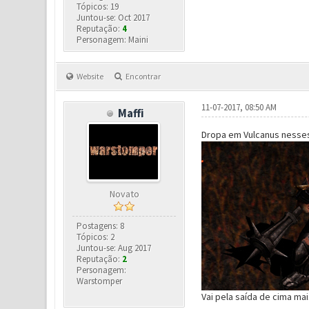
Tópicos: 19
Juntou-se: Oct 2017
Reputação:
4
Personagem: Maini
Website
Encontrar
11-07-2017, 08:50 AM
Maffi
Dropa em Vulcanus nesse
Novato
Postagens: 8
Tópicos: 2
Juntou-se: Aug 2017
Reputação:
2
Personagem:
Warstomper
Vai pela saída de cima ma