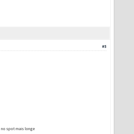
#5
a no spot mais longe