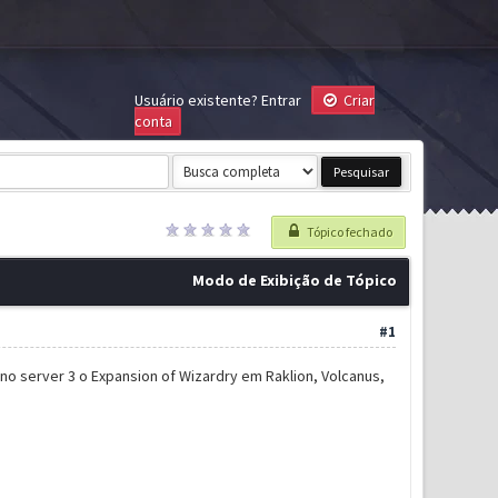
Usuário existente?
Entrar
Criar
conta
Tópico fechado
Modo de Exibição de Tópico
#1
no server 3 o Expansion of Wizardry em Raklion, Volcanus,