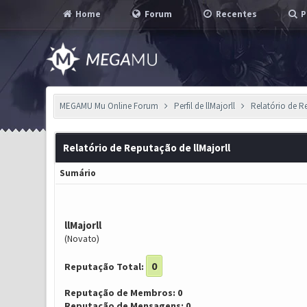
Home
Forum
Recentes
P
MEGAMU Mu Online Forum
Perfil de llMajorll
Relatório de 
Relatório de Reputação de llMajorll
Sumário
llMajorll
(Novato)
0
Reputação Total:
Reputação de Membros: 0
Reputação de Mensagens: 0