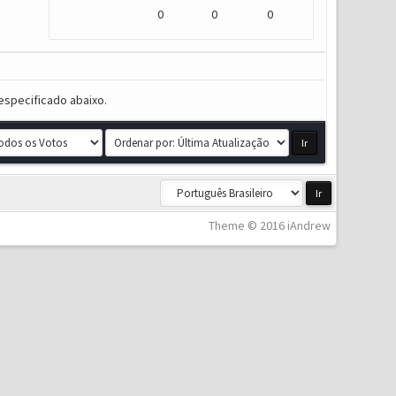
0
0
0
especificado abaixo.
Theme © 2016 iAndrew