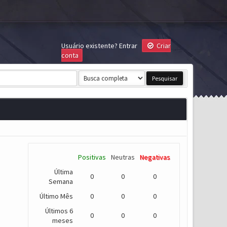
Usuário existente?
Entrar
Criar
conta
Positivas
Neutras
Negativas
Última
0
0
0
Semana
Último Mês
0
0
0
Últimos 6
0
0
0
meses