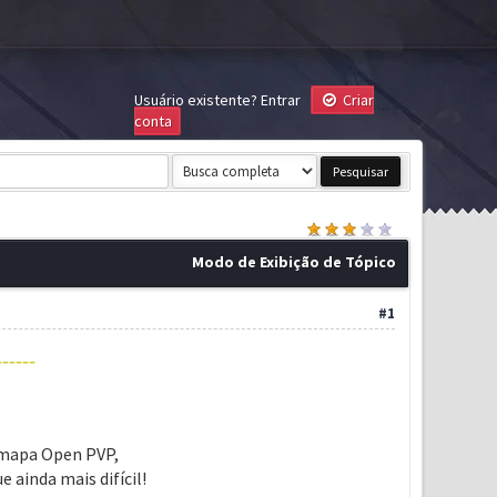
Usuário existente?
Entrar
Criar
conta
Modo de Exibição de Tópico
#1
-----
 mapa Open PVP,
ainda mais difícil!