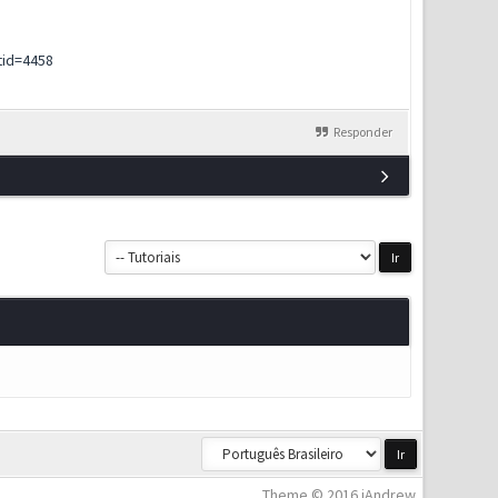
tid=4458
Responder
Theme © 2016 iAndrew