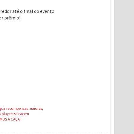
edor até o final do evento
or prêmio!
guir recompensas maiores,
s players se cacem
AMOS A CAÇA!