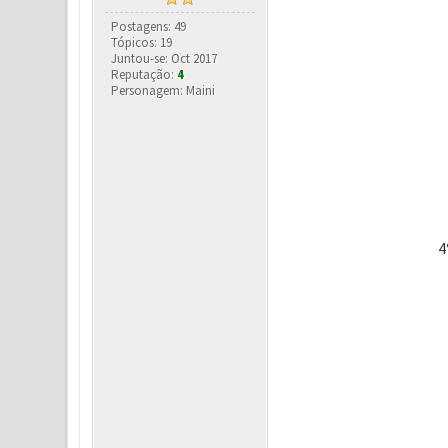
Postagens: 49
Tópicos: 19
Juntou-se: Oct 2017
Reputação:
4
Personagem: Maini
4