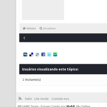
Website
Encontrar
Usuários visualizando este tópico:
1 Visitante(s)
Subir
Lite mode
Contate-nos
MEGAMU Team - Forum Criado por
MyBB
.
Mu Online