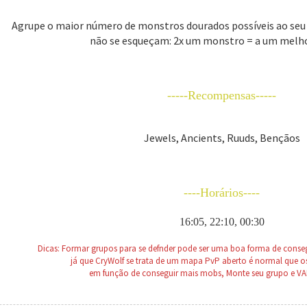
Agrupe o maior número de monstros dourados possíveis ao seu r
não se esqueçam: 2x um monstro = a um melh
-----Recompensas-----
Jewels, Ancients, Ruuds, Bençãos
----Horários----
16:05, 22:10, 00:30
Dicas: Formar grupos para se defnder pode ser uma boa forma de conse
já que CryWolf se trata de um mapa PvP aberto é normal que o
em função de conseguir mais mobs, Monte seu grupo e V