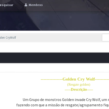
esquisar
Membros
den CryWolf
---------------Golden Cry Wolf----------
(Resgate golden)
-----Descrição-----
Um Grupo de monstros Golden invade Cry Wolf, um
fazendo com que a missão de resgate/agrupamento fique 