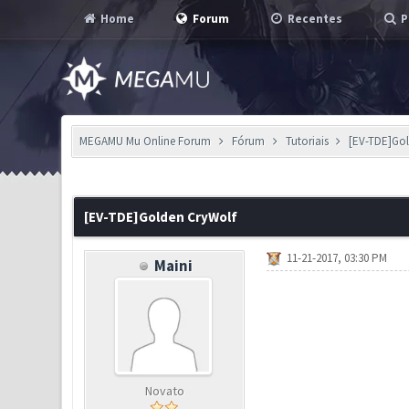
Home
Forum
Recentes
P
MEGAMU Mu Online Forum
Fórum
Tutoriais
[EV-TDE]Gol
4 Voto(s) - 3 em Média
1
2
3
4
5
[EV-TDE]Golden CryWolf
11-21-2017, 03:30 PM
Maini
Novato