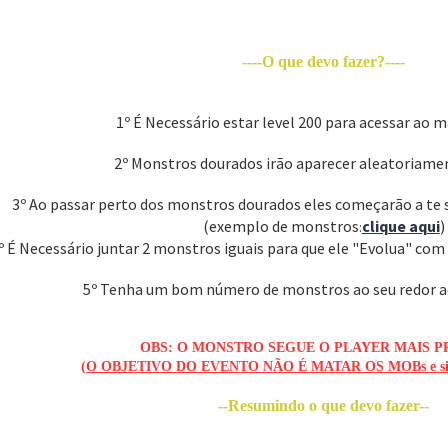
----O que devo fazer?----
1º É Necessário estar level 200 para acessar ao 
2º Monstros dourados irão aparecer aleatoriame
3º Ao passar perto dos monstros dourados eles começarão a te 
(exemplo de monstros
clique aqui
)
:
º É Necessário juntar 2 monstros iguais para que ele "Evolua" co
5º Tenha um bom número de monstros ao seu redor ao
OBS: O MONSTRO SEGUE O PLAYER MAIS P
(
O OBJETIVO DO EVENTO NÃO É MATAR OS MOBs e s
--Resumindo o que devo fazer--