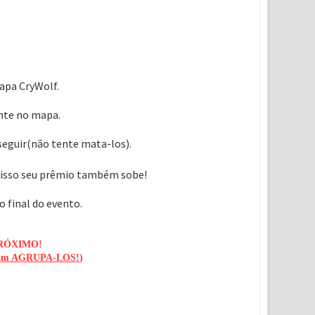
mapa CryWolf.
nte no mapa.
seguir(não tente mata-los).
m isso seu prêmio também sobe!
 final do evento.
RÓXIMO!
im AGRUPA-LOS!
)