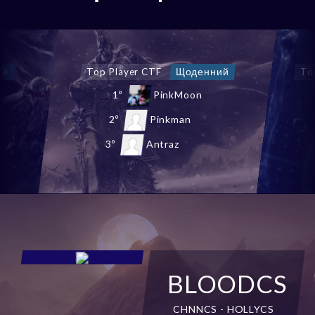
ий
Top Chaos Castle
Щоденний
1º
shEvaSL
2º
NewStars
3º
ShermyE
BLOODCS
CHNNCS - HOLLYCS