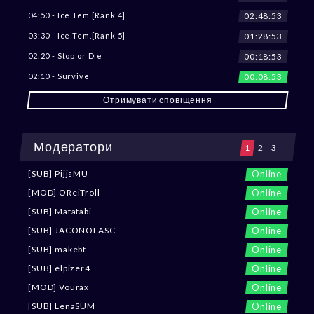
02:48:51
04:50 - Ice Tem.[Rank 4]
01:28:51
03:30 - Ice Tem.[Rank 5]
00:18:51
02:20 - Stop or Die
00:08:51
02:10 - Survive
Отримувати сповіщення
Модератори
1
2
3
Online
[SUB] PijjsMU
Online
[MOD] OReiTroll
Online
[SUB] Matatabi
Online
[SUB] JACONOLASC
Online
[SUB] makebt
Online
[SUB] elpizer4
Online
[MOD] Vourax
Online
[SUB] LenaSUM