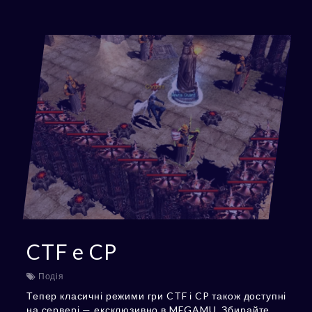
CTF e CP
Подія
Тепер класичні режими гри CTF і CP також доступні
на сервері — ексклюзивно в MEGAMU. Збирайте