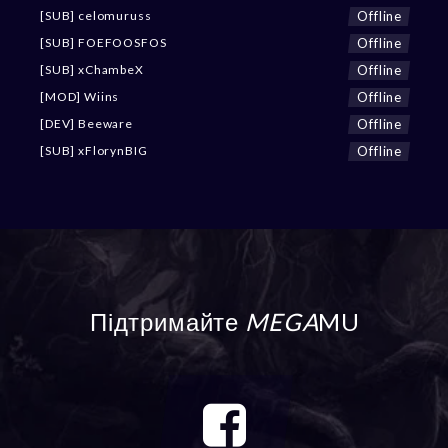
Offline
[SUB] celomuruss
Offline
[SUB] FOEFOOSFOS
Offline
[SUB] xChambeX
Offline
[MOD] Wiins
Offline
[DEV] Beeware
Offline
[SUB] xFlorynBIG
Підтримайте
MEGA
MU