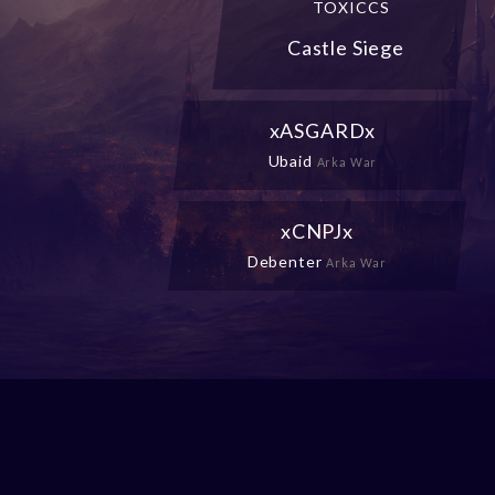
TOXICCS
Castle Siege
xASGARDx
Ubaid
Arka War
xCNPJx
Debenter
Arka War