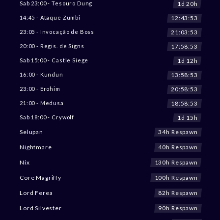
1d 20h
Sab 23:00 - Tesouro Dung
12:43:51
14:45 - Ataque Zumbi
21:03:51
23:05 - Invocação de Boss
17:58:51
20:00 - Regis. de Signs
1d 12h
Sab 15:00 - Castle Siege
13:58:51
16:00 - Kundun
20:58:51
23:00 - Erohim
18:58:51
21:00 - Medusa
1d 15h
Sab 18:00 - Crywolf
34h Respawn
Selupan
40h Respawn
Nightmare
130h Respawn
Nix
100h Respawn
Core Magriffy
82h Respawn
Lord Ferea
90h Respawn
Lord Silvester