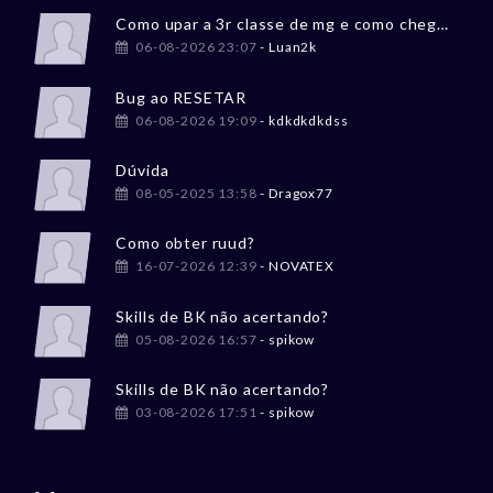
Como upar a 3r classe de mg e como chegar no LV 800?
06-08-2026 23:07
- Luan2k
Bug ao RESETAR
06-08-2026 19:09
- kdkdkdkdss
Dúvida
08-05-2025 13:58
- Dragox77
Como obter ruud?
16-07-2026 12:39
- NOVATEX
Skills de BK não acertando?
05-08-2026 16:57
- spikow
Skills de BK não acertando?
03-08-2026 17:51
- spikow