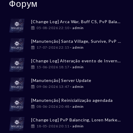
Форум
[Change Log] Arca War, Buff CS, PvP Balancing
05-08-2026 22:10
- admin
[Manutenção] Santa Village, Survive, PvP Balancing
17-07-2026 22:15
- admin
[Change Log] Alteração evento de Inverno / Winter event change
15-06-2026 18:17
- admin
[Manutenção] Server Update
09-06-2026 13:47
- admin
[Manutenção] Reinicialização agendada
08-06-2026 20:48
- admin
[Change Log] PvP Balancing, Loren Market, Tesouro Perdido
18-05-2026 20:11
- admin