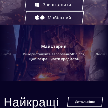
Завантажити
Мобільний
Майстерня
едметів
Використовуйте зароблені MPoints,
Досяга
щоб покращувати предмети.
Найкращі
Детальніше