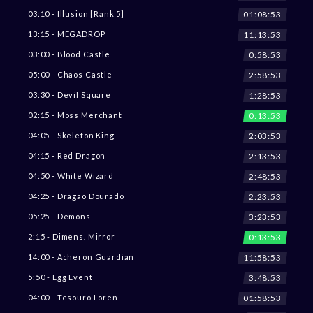
01:08:51
03:10 - Illusion [Rank 5]
11:13:51
13:15 - MEGADROP
0:58:51
03:00 - Blood Castle
2:58:51
05:00 - Chaos Castle
1:28:51
03:30 - Devil Square
0:13:51
02:15 - Moss Merchant
2:03:51
04:05 - Skeleton King
2:13:51
04:15 - Red Dragon
2:48:51
04:50 - White Wizard
2:23:51
04:25 - Dragão Dourado
3:23:51
05:25 - Demons
0:13:51
2:15 - Dimens. Mirror
11:58:51
14:00 - Acheron Guardian
3:48:51
5:50 - Egg Event
01:58:51
04:00 - Tesouro Loren