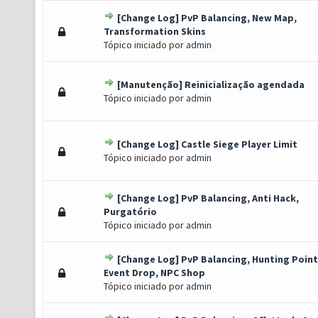
[Change Log] PvP Balancing, New Map,
o(s) - 0 de 5 em média
1
2
3
4
5
Transformation Skins
Tópico iniciado por
admin
[Manutenção] Reinicialização agendada
o(s) - 0 de 5 em média
1
2
3
4
5
Tópico iniciado por
admin
[Change Log] Castle Siege Player Limit
o(s) - 0 de 5 em média
1
2
3
4
5
Tópico iniciado por
admin
[Change Log] PvP Balancing, Anti Hack,
o(s) - 0 de 5 em média
1
2
3
4
5
Purgatório
Tópico iniciado por
admin
[Change Log] PvP Balancing, Hunting Point
o(s) - 0 de 5 em média
1
2
3
4
5
Event Drop, NPC Shop
Tópico iniciado por
admin