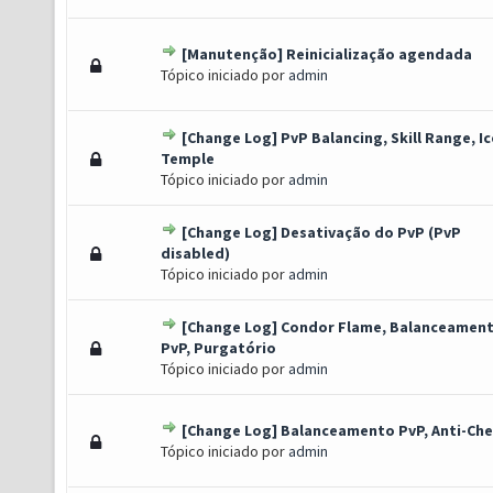
[Manutenção] Reinicialização agendada
oto(s) - 1 de 5 em média
1
2
3
4
5
Tópico iniciado por
admin
[Change Log] PvP Balancing, Skill Range, Ic
o(s) - 0 de 5 em média
1
2
3
4
5
Temple
Tópico iniciado por
admin
[Change Log] Desativação do PvP (PvP
Voto(s) - 3.33 de 5 em média
1
2
3
4
5
disabled)
Tópico iniciado por
admin
[Change Log] Condor Flame, Balanceamen
o(s) - 0 de 5 em média
1
2
3
4
5
PvP, Purgatório
Tópico iniciado por
admin
[Change Log] Balanceamento PvP, Anti-Ch
 Voto(s) - 3 de 5 em média
1
2
3
4
5
Tópico iniciado por
admin