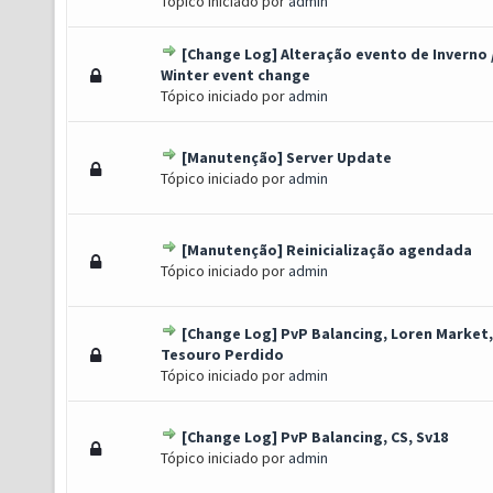
Tópico iniciado por
admin
[Change Log] Alteração evento de Inverno 
o(s) - 0 de 5 em média
1
2
3
4
5
Winter event change
Tópico iniciado por
admin
[Manutenção] Server Update
o(s) - 0 de 5 em média
1
2
3
4
5
Tópico iniciado por
admin
[Manutenção] Reinicialização agendada
o(s) - 0 de 5 em média
1
2
3
4
5
Tópico iniciado por
admin
[Change Log] PvP Balancing, Loren Market,
oto(s) - 1.5 de 5 em média
1
2
3
4
5
Tesouro Perdido
Tópico iniciado por
admin
[Change Log] PvP Balancing, CS, Sv18
o(s) - 0 de 5 em média
1
2
3
4
5
Tópico iniciado por
admin