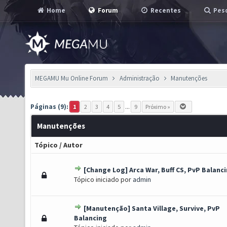
Home
Forum
Recentes
Pesq
MEGAMU Mu Online Forum
Administração
Manutenções
Páginas (9):
1
2
3
4
5
...
9
Próximo »
Manutenções
Tópico
/
Autor
[Change Log] Arca War, Buff CS, PvP Balanc
o(s) - 0 de 5 em média
1
2
3
4
5
Tópico iniciado por
admin
[Manutenção] Santa Village, Survive, PvP
o(s) - 0 de 5 em média
1
2
3
4
5
Balancing