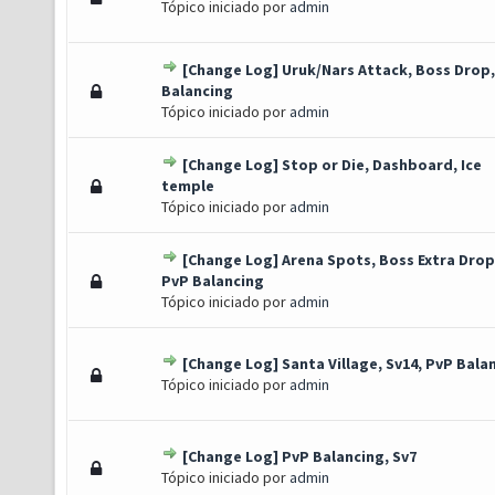
Tópico iniciado por
admin
[Change Log] Uruk/Nars Attack, Boss Drop
o(s) - 0 de 5 em média
1
2
3
4
5
Balancing
Tópico iniciado por
admin
[Change Log] Stop or Die, Dashboard, Ice
1 Voto(s) - 4 de 5 em média
1
2
3
4
5
temple
Tópico iniciado por
admin
[Change Log] Arena Spots, Boss Extra Drop
Voto(s) - 2.6 de 5 em média
1
2
3
4
5
PvP Balancing
Tópico iniciado por
admin
[Change Log] Santa Village, Sv14, PvP Bala
Voto(s) - 2.67 de 5 em média
1
2
3
4
5
Tópico iniciado por
admin
[Change Log] PvP Balancing, Sv7
o(s) - 0 de 5 em média
1
2
3
4
5
Tópico iniciado por
admin