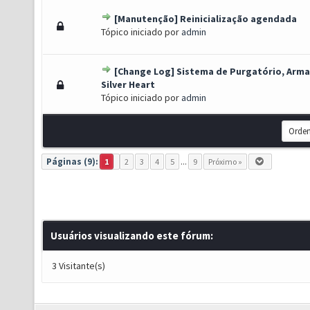
[Manutenção] Reinicialização agendada
 Voto(s) - 3 de 5 em média
1
2
3
4
5
Tópico iniciado por
admin
[Change Log] Sistema de Purgatório, Arma
1 Voto(s) - 4 de 5 em média
1
2
3
4
5
Silver Heart
Tópico iniciado por
admin
Páginas (9):
1
2
3
4
5
...
9
Próximo »
Usuários visualizando este fórum:
3 Visitante(s)