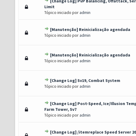
[Change Log] PvP Balancing, Offattack, Se
o(s) - 0 de 5 em média
1
2
3
4
5
Limit
Tópico iniciado por
admin
[Manutenção] Reinicialização agendada
o(s) - 0 de 5 em média
1
2
3
4
5
Tópico iniciado por
admin
[Manutenção] Reinicialização agendada
oto(s) - 1 de 5 em média
1
2
3
4
5
Tópico iniciado por
admin
[Change Log] Sv19, Combat System
 Voto(s) - 3 de 5 em média
1
2
3
4
5
Tópico iniciado por
admin
[Change Log] Post-Speed, Ice/Illusion Temp
oto(s) - 1 de 5 em média
1
2
3
4
5
Farm Tower, Sv7
Tópico iniciado por
admin
[Change Log] /itemreplace Speed Server 2
1 Voto(s) - 5 de 5 em média
1
2
3
4
5