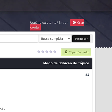
Usuário existente?
Entrar
Criar
conta
Tópico fechado
Modo de Exibição de Tópico
#1
ção.