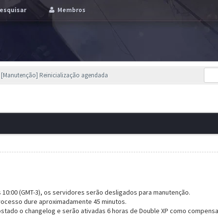
esquisar
Membros
[Manutenção] Reinicialização agendada
às 10:00 (GMT-3), os servidores serão desligados para manutenção.
processo dure aproximadamente 45 minutos.
ostado o changelog e serão ativadas 6 horas de Double XP como compensa