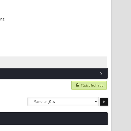
ờng.
Tópico fechado