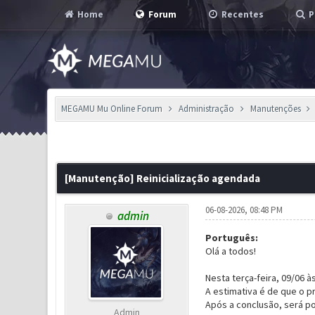
Home
Forum
Recentes
P
MEGAMU Mu Online Forum
Administração
Manutenções
0 Voto(s) - 0 em Média
1
2
3
4
5
[Manutenção] Reinicialização agendada
06-08-2026, 08:48 PM
admin
Português:
Olá a todos!
Nesta terça-feira, 09/06 
A estimativa é de que o 
Após a conclusão, será p
Admin