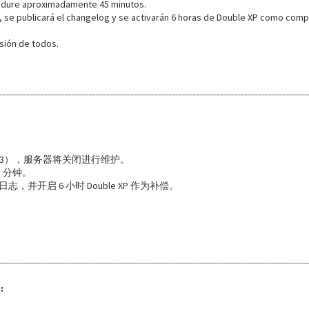
 dure aproximadamente 45 minutos.
n, se publicará el changelog y se activarán 6 horas de Double XP como com
ión de todos.
（GMT-3），服务器将关闭进行维护。
 分钟。
并开启 6 小时 Double XP 作为补偿。
: