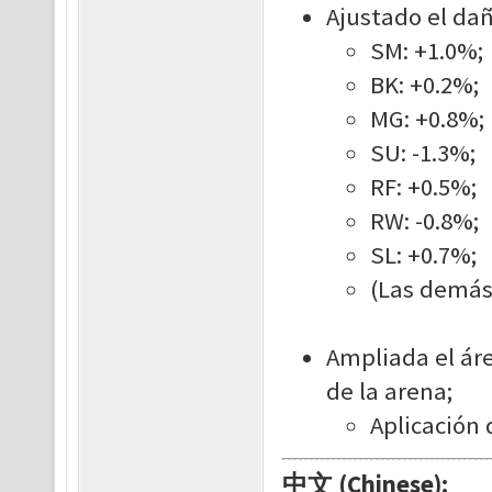
Ajustado el dañ
SM: +1.0%;
BK: +0.2%;
MG: +0.8%;
SU: -1.3%;
RF: +0.5%;
RW: -0.8%;
SL: +0.7%;
(Las demás
Ampliada el áre
de la arena;
Aplicación 
中文 (Chinese):