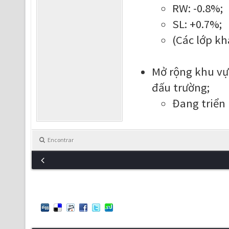
RW: -0.8%;
SL: +0.7%;
(Các lớp kh
Mở rộng khu vự
đấu trường;
Đang triển 
Encontrar