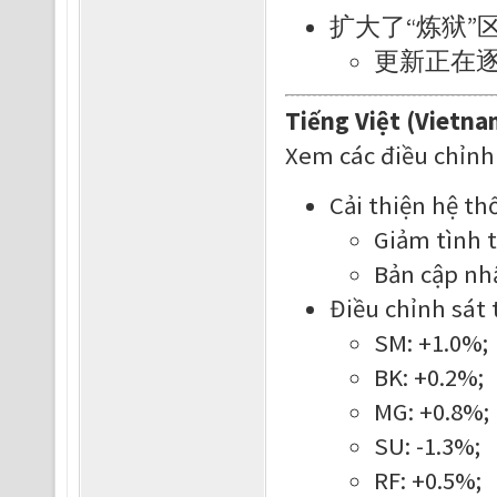
扩大了“炼狱
更新正在
Tiếng Việt (Vietna
Xem các điều chỉnh
Cải thiện hệ t
Giảm tình t
Bản cập nh
Điều chỉnh sát 
SM: +1.0%;
BK: +0.2%;
MG: +0.8%;
SU: -1.3%;
RF: +0.5%;