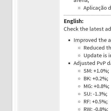
arena;
Aplicação 
English:
Check the latest a
Improved the a
Reduced the
Update is i
Adjusted PvP d
SM: +1.0%;
BK: +0.2%;
MG: +0.8%;
SU: -1.3%;
RF: +0.5%;
RW: -0.8%;