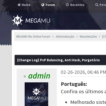
Home
Forum
Recentes
Pesq
MEGAMU Mu Online Forum
Administração
Manutenções
[C
[Change Log] PvP Balancing, Anti Hack, Purgatório
02-26-2026, 06:46 P
admin
Português:
Confira os últimos 
Melhorado sist