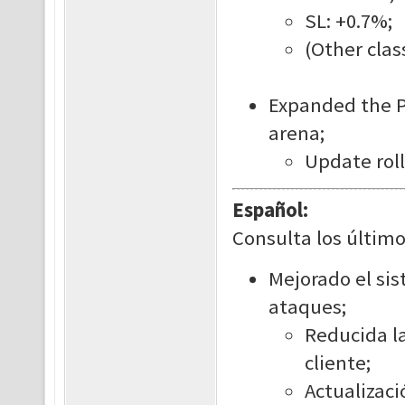
SL: +0.7%;
(Other clas
Expanded the P
arena;
Update roll
Español:
Consulta los último
Mejorado el si
ataques;
Reducida la
cliente;
Actualizaci