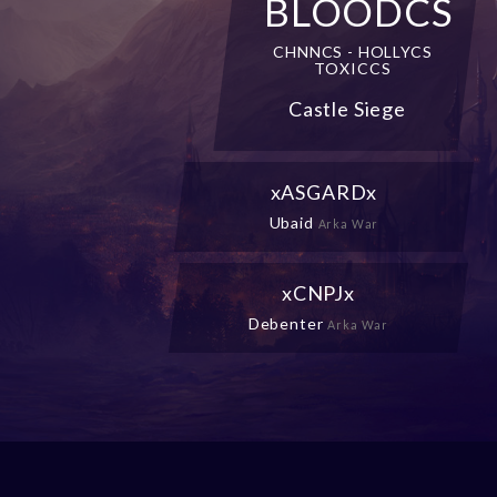
BLOODCS
CHNNCS - HOLLYCS
TOXICCS
Castle Siege
xASGARDx
Ubaid
Arka War
xCNPJx
Debenter
Arka War