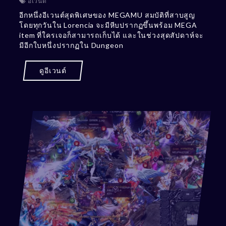
อีเวนต์
อีกหนึ่งอีเวนต์สุดพิเศษของ MEGAMU สมบัติที่สาบสูญ
โดยทุกวันใน Lorencia จะมีหีบปรากฏขึ้นพร้อม MEGA
item ที่ใครเจอก็สามารถเก็บได้ และในช่วงสุดสัปดาห์จะ
มีอีกใบหนึ่งปรากฏใน Dungeon
ดูอีเวนต์