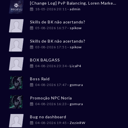
[Change Log] PvP Balancing, Loren Market, Tesouro Perdido
18-05-2026 20:11
- admin
Skills de BK não acertando?
05-08-2026 16:57
- spikow
Skills de BK não acertando?
03-08-2026 17:51
- spikow
BOX BALGASS
04-08-2026 23:34
- LicaP4
Boss Raid
04-08-2026 17:47
- gomura
Promoção NPC Noria
04-08-2026 16:23
- gomura
Bug no dashboard
04-08-2026 19:45
- ZezinRW