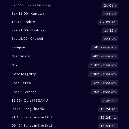
2d 06h
Sab 15:00 - Castle Siege
1d 07h
Sex 16:00 - Kundun
07:09:38
16:00 - Erohim
1d 12h
Sex 21:00 - Medusa
2d 09h
Sab 18:00 - Crywolf
34h Respawn
Selupan
40h Respawn
Nightmare
130h Respawn
Nix
100h Respawn
Core Magriffy
82h Respawn
Lord Ferea
90h Respawn
Lord Silvester
7:39:38
16:30 - Quiz MEGAMU
15:24:38
00:15 - Sanguinário
12:24:38
21:15 - Sanguinário FULL
15:54:38
00:45 - Sanguinário Sv11