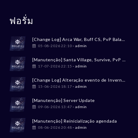
ฟอรั่ม
[Change Log] Arca War, Buff CS, PvP Balancing
05-08-2026 22:10
- admin
[Manutenção] Santa Village, Survive, PvP Balancing
17-07-2026 22:15
- admin
[Change Log] Alteração evento de Inverno / Winter event change
15-06-2026 18:17
- admin
[Manutenção] Server Update
09-06-2026 13:47
- admin
[Manutenção] Reinicialização agendada
08-06-2026 20:48
- admin