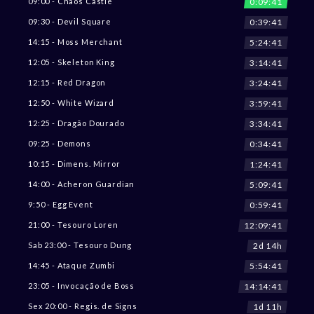
0:09:38
09:00 - Chaos Castle
0:39:38
09:30 - Devil Square
5:24:38
14:15 - Moss Merchant
3:14:38
12:05 - Skeleton King
3:24:38
12:15 - Red Dragon
3:59:38
12:50 - White Wizard
3:34:38
12:25 - Dragão Dourado
0:34:38
09:25 - Demons
1:24:38
10:15 - Dimens. Mirror
5:09:38
14:00 - Acheron Guardian
0:59:38
9:50 - Egg Event
12:09:38
21:00 - Tesouro Loren
2d 14h
Sab 23:00 - Tesouro Dung
5:54:38
14:45 - Ataque Zumbi
14:14:38
23:05 - Invocação de Boss
1d 11h
Sex 20:00 - Regis. de Signs