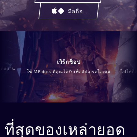
มือถือ
เวิร์กช็อป
เทมผ่าน
ใช้ MPoints ที่คุณได้รับเพื่ออัปเกรดไอเทม
ไปให้ถึ
ที่สุดของเหล่ายอด