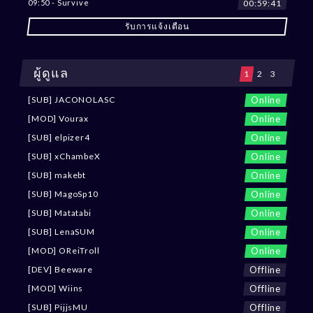
00:59:38
09:50 - Survive
รับการแจ้งเตือน
ผู้ดูแล
1
2
3
Online
[SUB] JACONOLASC
Online
[MOD] Vourax
Online
[SUB] elpizer4
Online
[SUB] xChambeX
Online
[SUB] makebt
Online
[SUB] MagoSp10
Online
[SUB] Matatabi
Online
[SUB] LenaSUM
Online
[MOD] OReiTroll
Offline
[DEV] Beeware
Offline
[MOD] Wiins
Offline
[SUB] PijjsMU