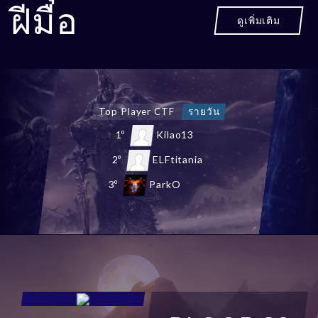
ฝีมือ
ดูเพิ่มเติม
Top Chaos Castle
รายวัน
1º
shEvaSL
2º
NewStars
3º
Malandraca