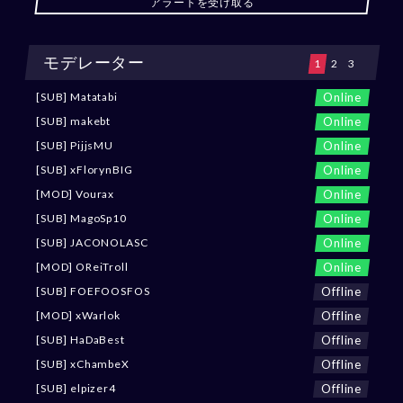
アラートを受け取る
モデレーター
1
2
3
Online
[SUB] Matatabi
Online
[SUB] makebt
Online
[SUB] PijjsMU
Online
[SUB] xFlorynBIG
Online
[MOD] Vourax
Online
[SUB] MagoSp10
Online
[SUB] JACONOLASC
Online
[MOD] OReiTroll
Offline
[SUB] FOEFOOSFOS
Offline
[MOD] xWarlok
Offline
[SUB] HaDaBest
Offline
[SUB] xChambeX
Offline
[SUB] elpizer4