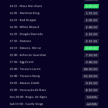
0:05:28
14:15 - Moss Merchant
1:55:28
16:05 - Skeleton King
2:05:28
16:15 - Red Dragon
2:40:28
16:50 - White Wizard
2:15:28
16:25 - Dragão Dourado
3:15:28
17:25 - Demons
0:05:28
14:15 - Dimens. Mirror
7:50:28
22:00 - Acheron Guardian
3:40:28
17:50 - Egg Event
08:50:28
23:00 - Tesouro Loren
01:50:28
16:00 - Tesouro Dung
0:35:28
14:45 - Ataque Zumbi
8:55:28
23:05 - Invocação de Boss
5d 05h
Sex 20:00 - Regis. de Signs
6d 00h
Sab 15:00 - Castle Siege