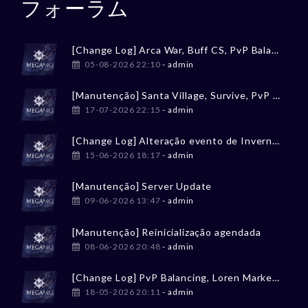
フォーラム
[Change Log] Arca War, Buff CS, PvP Balancing
05-08-2026 22:10
- admin
[Manutenção] Santa Village, Survive, PvP Balancing
17-07-2026 22:15
- admin
[Change Log] Alteração evento de Inverno / Winter event change
15-06-2026 18:17
- admin
[Manutenção] Server Update
09-06-2026 13:47
- admin
[Manutenção] Reinicialização agendada
08-06-2026 20:48
- admin
[Change Log] PvP Balancing, Loren Market, Tesouro Perdido
18-05-2026 20:11
- admin