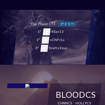
ー
Top Chaos Castle
デイリー
1º
NewStars
2º
PPhoenix
3º
ChaosSply
BLOODCS
CHNNCS - HOLLYCS