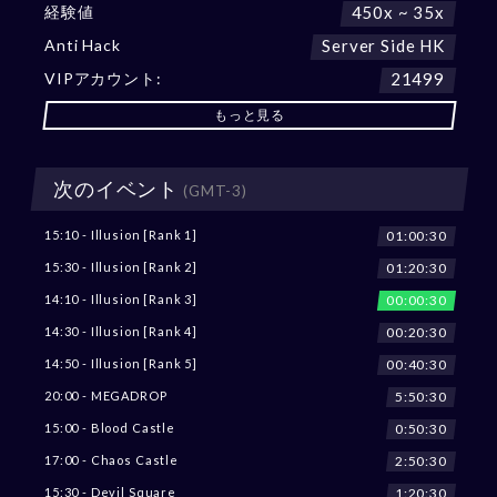
経験値
450x ~ 35x
Anti Hack
Server Side HK
VIPアカウント:
21499
もっと見る
次のイベント
(GMT-3)
01:00:28
15:10 - Illusion [Rank 1]
01:20:28
15:30 - Illusion [Rank 2]
00:00:28
14:10 - Illusion [Rank 3]
00:20:28
14:30 - Illusion [Rank 4]
00:40:28
14:50 - Illusion [Rank 5]
5:50:28
20:00 - MEGADROP
0:50:28
15:00 - Blood Castle
2:50:28
17:00 - Chaos Castle
1:20:28
15:30 - Devil Square