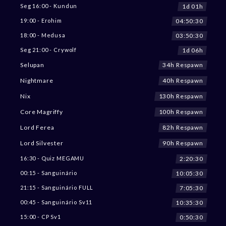
1d 01h
Seg 16:00 - Kundun
04:50:28
19:00 - Erohim
03:50:28
18:00 - Medusa
1d 06h
Seg 21:00 - Crywolf
34h Respawn
Selupan
40h Respawn
Nightmare
130h Respawn
Nix
100h Respawn
Core Magriffy
82h Respawn
Lord Ferea
90h Respawn
Lord Silvester
2:20:28
16:30 - Quiz MEGAMU
10:05:28
00:15 - Sanguinário
7:05:28
21:15 - Sanguinário FULL
10:35:28
00:45 - Sanguinário Sv11
0:50:28
15:00 - CP Sv1