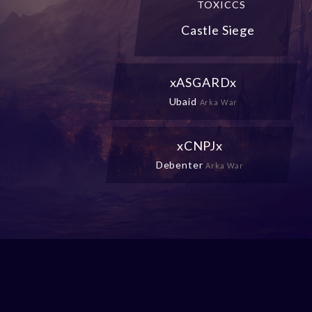
TOXICCS
Castle Siege
xASGARDx
Ubaid
Arka War
xCNPJx
Debenter
Arka War