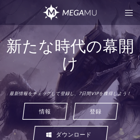
Togg
navig
新たな時代の幕開
け
最新情報をチェックして登録し、7日間VIPを獲得しよう！
情報
登録
ダウンロード