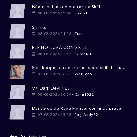
Não consigo add pontos na Skill
08-08-2026 12:06
- Luan2k
Shinks
08-08-2026 21:56
- Tiam
ELF NO CURA CON SKILL
08-08-2026 14:57
- SUMMUN
Skill bloqueadas e trocadas por skill de outro char
07-08-2026 16:22
- WerllonS
V> Dark Devl +15
08-08-2026 20:54
- Cami1021
Dark Side de Rage Fighter continúa presentando problemas graves en PvP
07-08-2026 15:58
- RageAndy22