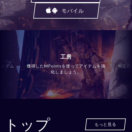
モバイル
工房
アイテム
獲得したMPointsを使ってアイテムを強
特定の
化しましょう。
トップ
もっと見る