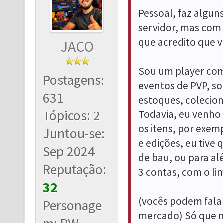
Pessoal, faz algu
servidor, mas com
que acredito que 
JACO
Sou um player com
Postagens:
eventos de PVP, so
631
estoques, colecion
Tópicos: 2
Todavia, eu venho
os itens, por exem
Juntou-se:
e edições, eu tive 
Sep 2024
de bau, ou para al
Reputação:
3 contas, com o lim
32
(vocês podem falar
Personage
mercado) Só que nã