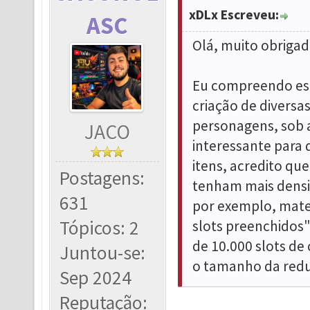
xDLx Escreveu:
ASC
Olá, muito obrigad
Eu compreendo esta
criação de diversa
personagens, sob a
JACO
interessante para
itens, acredito qu
Postagens:
tenham mais densi
631
por exemplo, mat
Tópicos: 2
slots preenchidos
de 10.000 slots de
Juntou-se:
o tamanho da redu
Sep 2024
Reputação: