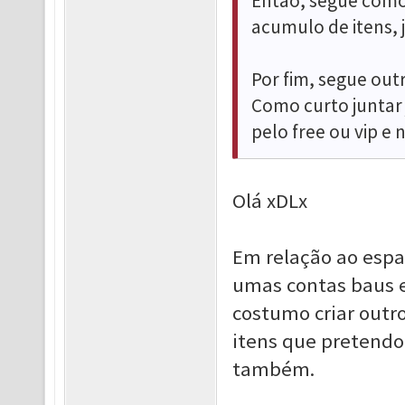
Então, segue como 
acumulo de itens, j
Por fim, segue out
Como curto juntar j
pelo free ou vip e 
Olá xDLx
Em relação ao espa
umas contas baus e
costumo criar out
itens que pretendo
também.