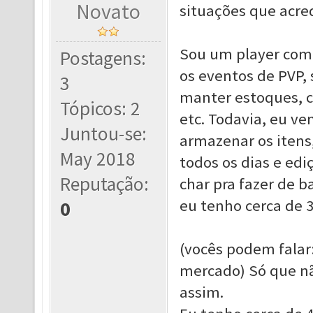
Novato
situações que acre
Sou um player com
Postagens:
os eventos de PVP, 
3
manter estoques, co
Tópicos: 2
etc. Todavia, eu v
Juntou-se:
armazenar os itens
May 2018
todos os dias e edi
Reputação:
char pra fazer de b
eu tenho cerca de 3
0
(vocês podem falar:
mercado) Só que nã
assim.