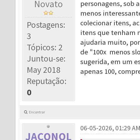
Novato
personagens, sob a 
menos interessant
colecionar itens, a
Postagens:
itens que tenham m
3
ajudaria muito, po
Tópicos: 2
de "100x menos sl
Juntou-se:
sugerida, em um esp
May 2018
apenas 100, compr
Reputação:
0
Encontrar
06-05-2026, 01:29 A
JACONOL