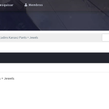
esquisar
Membros
cadins Kanaxz Pants = Jewels
s = Jewels