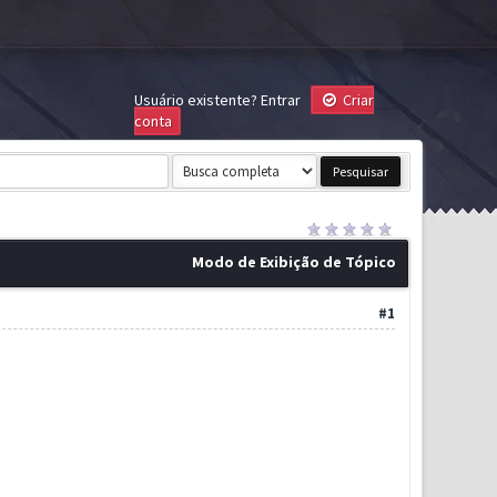
Usuário existente?
Entrar
Criar
conta
Modo de Exibição de Tópico
#1