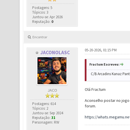
Postagens: 5
Tópicos: 3
Juntou-se: Apr 2026
Reputação:
0
Encontrar
05-20-2026, 01:15 PM
JACONOLASC
Fractum Escreveu:
C/B Arcadins Kanaz Pant
Olá Fractum
JACO
Aconselho postar no jogo
Postagens: 614
forum.
Tópicos: 2
Juntou-se: Sep 2024
https://whats.megamu.ne
Reputação:
31
Personagem: RW