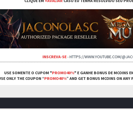
CLIQUE EM
+AVALIAR
CASO EU TENHA RESOLVIDO SEU PRO
INSCREVA-SE
-
HTTPS://WWW.YOUTUBE.COM/@JA
USE SOMENTE O CUPOM "
PROMO40%
" E GANHE BONUS DE MCOINS E
USE ONLY THE COUPON “
PROMO40%
” AND GET BONUS MCOINS ON ANY P