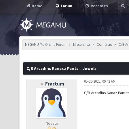
Home
Forum
Recentes
P
MEGAMU Mu Online Forum
Miscelânea
Comércio
C/B Ar
0 Voto(s) - 0 em Média
1
2
3
4
5
C/B Arcadins Kanaxz Pants = Jewels
05-20-2026, 09:42 AM
Fractum
C/B Arcadins Kanaz Pante
Novato