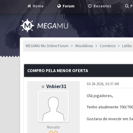
Home
Forum
Recentes
P
MEGAMU Mu Online Forum
Miscelânea
Comércio
Leilão
0 Voto(s) - 0 em Média
1
2
3
4
5
COMPRO PELA MENOR OFERTA
03-28-2026, 03:37 AM
Vnbier31
Olá jogadores,
Tenho atualmente 700/70
Gostaria de investir em S
Novato