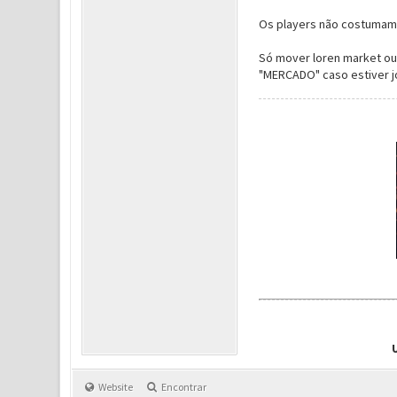
Os players não costumam v
Só mover loren market ou s
"MERCADO" caso estiver j
Website
Encontrar