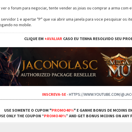
er o forum para negociar, tente vender as joias ou comprar a arma com el
ervidor 1 e apertar "P" que vai abrir uma janela para voce pesquisar os it
ogando no mobile.
CLIQUE EM
+AVALIAR
CASO EU TENHA RESOLVIDO SEU PRO
INSCREVA-SE
-
HTTPS://WWW.YOUTUBE.COM/@JA
USE SOMENTE O CUPOM "
PROMO40%
" E GANHE BONUS DE MCOINS E
USE ONLY THE COUPON “
PROMO40%
” AND GET BONUS MCOINS ON ANY P