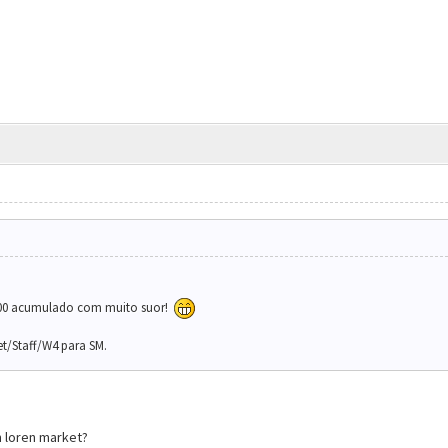
700 acumulado com muito suor!
et/Staff/W4 para SM.
m loren market?