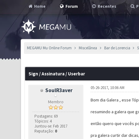
Home
Forum
Recentes
P
MEGAMU Mu Online Forum
Miscelânea
Bar de Lorencia
S
1 Voto(s) - 5 em Média
1
2
3
4
5
Sign / Assinatura / Userbar
05-26-2017, 10:06 AM
SoulR3aver
Bom dia Galera , esse Tóp
Membro
resumindo a galera que g
Postagens: 69
Tópicos: 4
então quero que vocês po
Juntou-se: Feb 2017
Reputação:
0
pra galera curtir dar dica