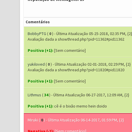
Comentários
BobbyPTG
(
0
) - Última Atualização 05-25-2018, 02:35 PM, {2
Avaliação dada a showthread.php?pid=11362#pid11362
Positiva (+1):
[Sem comentário]
yukiloved
(
0
) - Última Atualização 02-01-2018, 02:29 PM, {2}
Avaliação dada a showthread.php?pid=11820#pid11820
Positiva (+1):
[Sem comentário]
Lithmus
(
34
) - Última Atualização 06-27-2017, 12:09 AM, {2}
Positiva (+1):
cê é o bixão memo hein doido
Miruki
(
0
) - Última Atualização 06-14-2017, 01:59 PM, {2}
Negativa (-1):
[Sem comentário]