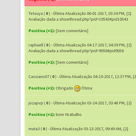
Tetsuya
(
0
) - Última Atualização 06-01-2017, 03:34 PM, {2}
Avaliação dada a showthread.php?pid=10543#pid10543
Positiva (+1):
[Sem comentário]
raphaell
(
0
) - Última Atualização 04-17-2017, 04:39 PM, {2}
Avaliação dada a showthread.php?pid=9056#pid9056
Positiva (+1):
[Sem comentário]
Cassiano07
(
0
) - Última Atualização 04-10-2017, 12:37 PM, {2
Positiva (+1):
Obrigado
Ótima
jozapvp
(
0
) - Última Atualização 03-24-2017, 03:48 PM, {2}
Positiva (+1):
bom ttrabalho
mata3
(
0
) - Última Atualização 03-23-2017, 09:49 AM, {2}