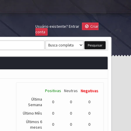
Usuário existente?
Entrar
Criar
conta
Positivas
Neutras
Negativas
Última
0
0
0
Semana
Último Mês
0
0
0
Últimos 6
0
0
0
meses