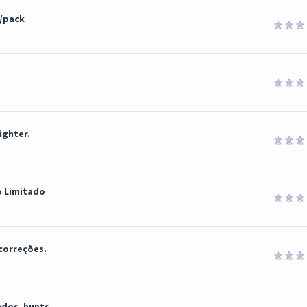
/pack
ighter.
o Limitado
correções.
os, hunts...