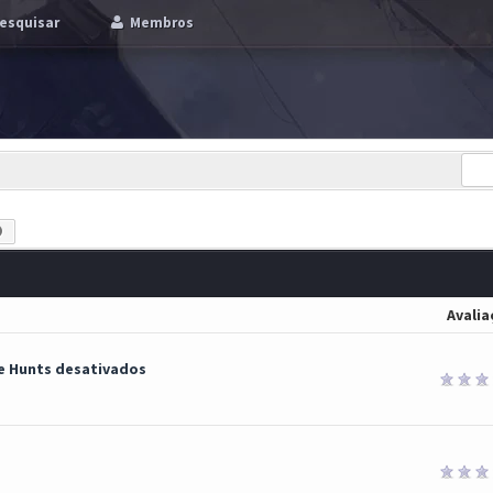
esquisar
Membros
Avalia
e Hunts desativados