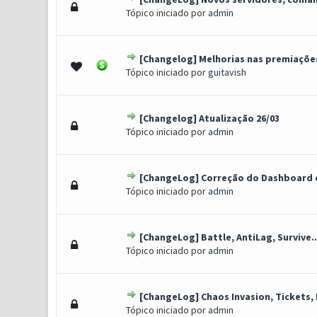
1 Voto(s) - 5 de 5 em m
1
2
3
4
5
Tópico iniciado por
admin
[Changelog] Melhorias nas premiaçõe
0 Voto(s) - 0 de 5 em média
1
2
3
4
5
Tópico iniciado por
guitavish
[Changelog] Atualização 26/03
0 Voto(s) - 0 de 5 em média
1
2
3
4
5
Tópico iniciado por
admin
[ChangeLog] Correção do Dashboard e
1 Voto(s) - 5 de 5 em m
1
2
3
4
5
Tópico iniciado por
admin
[ChangeLog] Battle, AntiLag, Survive..
1 Voto(s) - 4 de 5 em méd
1
2
3
4
5
Tópico iniciado por
admin
[ChangeLog] Chaos Invasion, Tickets, 
0 Voto(s) - 0 de 5 em média
1
2
3
4
5
Tópico iniciado por
admin