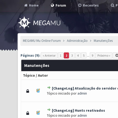
Home
Forum
Recentes
P
MEGAMU Mu Online Forum
Administração
Manutenções
Páginas (9):
« Anterior
1
2
3
4
5
...
9
Próximo »
Manutenções
Tópico
/
Autor
[ChangeLog] Atualização do servidor 
0 Voto(s) - 0 de 5 em média
1
2
3
4
5
Tópico iniciado por
admin
[ChangeLog] Hunts reativados
0 Voto(s) - 0 de 5 em média
1
2
3
4
5
Tópico iniciado por
admin