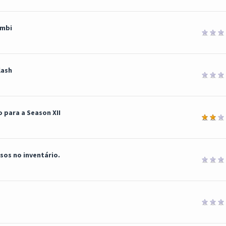
umbi
lash
 para a Season XII
a
os no inventário.