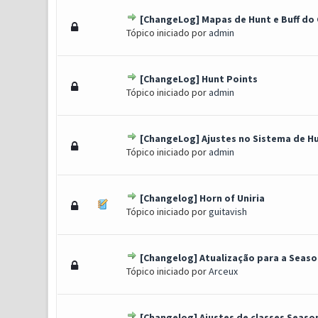
[ChangeLog] Mapas de Hunt e Buff do 
0 Voto(s) - 0 de 5 em média
1
2
3
4
5
Tópico iniciado por
admin
[ChangeLog] Hunt Points
0 Voto(s) - 0 de 5 em média
1
2
3
4
5
Tópico iniciado por
admin
[ChangeLog] Ajustes no Sistema de H
1 Voto(s) - 3 de 5 em médi
1
2
3
4
5
Tópico iniciado por
admin
[Changelog] Horn of Uniria
0 Voto(s) - 0 de 5 em média
1
2
3
4
5
Tópico iniciado por
guitavish
[Changelog] Atualização para a Season
1 Voto(s) - 5 de 5 em m
1
2
3
4
5
Tópico iniciado por
Arceux
[Changelog] Ajustes de classes Season