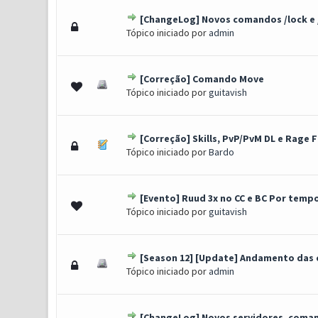
[ChangeLog] Novos comandos /lock e 
0 Voto(s) - 0 de 5 em média
1
2
3
4
5
Tópico iniciado por
admin
[Correção] Comando Move
0 Voto(s) - 0 de 5 em média
1
2
3
4
5
Tópico iniciado por
guitavish
[Correção] Skills, PvP/PvM DL e Rage F
0 Voto(s) - 0 de 5 em média
1
2
3
4
5
Tópico iniciado por
Bardo
[Evento] Ruud 3x no CC e BC Por temp
0 Voto(s) - 0 de 5 em média
1
2
3
4
5
Tópico iniciado por
guitavish
[Season 12] [Update] Andamento das 
0 Voto(s) - 0 de 5 em média
1
2
3
4
5
Tópico iniciado por
admin
[ChangeLog] Novos servidores, comand