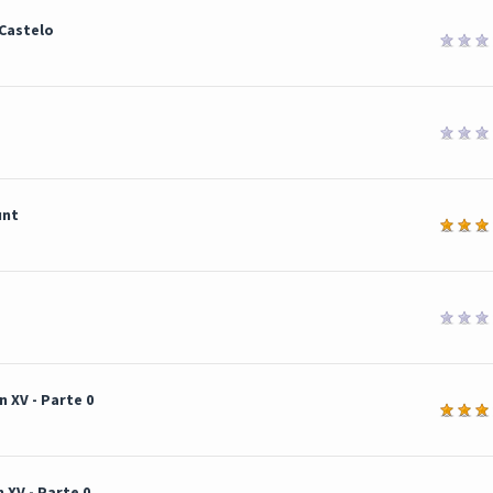
Castelo
unt
a
 XV - Parte 0
édia
 XV - Parte 0