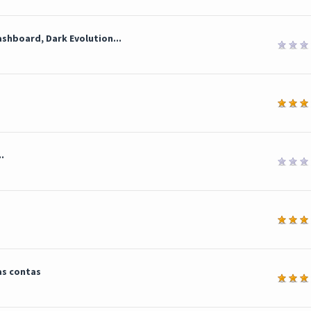
shboard, Dark Evolution...
édia
.
édia
as contas
édia