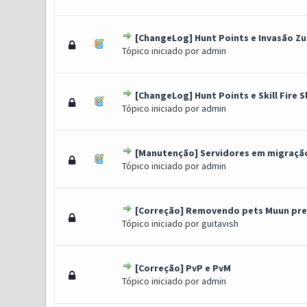
[ChangeLog] Hunt Points e Invasão Z
0 Voto(s) - 0 de 5 em média
1
2
3
4
5
Tópico iniciado por
admin
[ChangeLog] Hunt Points e Skill Fire S
0 Voto(s) - 0 de 5 em média
1
2
3
4
5
Tópico iniciado por
admin
[Manutenção] Servidores em migração
6 Voto(s) - 2.33 de 5 em médi
1
2
3
4
5
Tópico iniciado por
admin
[Correção] Removendo pets Muun pres
0 Voto(s) - 0 de 5 em média
1
2
3
4
5
Tópico iniciado por
guitavish
[Correção] PvP e PvM
0 Voto(s) - 0 de 5 em média
1
2
3
4
5
Tópico iniciado por
admin