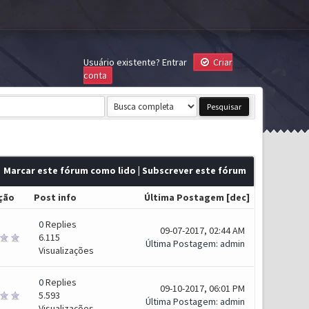
Usuário existente?
Entrar
Criar
conta
Marcar este fórum como lido
|
Subscrever este fórum
ção
Post info
Última Postagem
[
dec
]
0
Replies
09-07-2017, 02:44 AM
6.115
Última Postagem
:
admin
Visualizações
0
Replies
09-10-2017, 06:01 PM
5.593
Última Postagem
:
admin
Visualizações