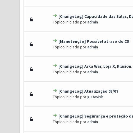
[ChangeLog] Capacidade das Salas, Da
0 Voto(s) - 0 de 5 em média
1
2
3
4
5
Tópico iniciado por
admin
[Manutenção] Possível atraso do CS
1 Voto(s) - 5 de 5 em m
1
2
3
4
5
Tópico iniciado por
admin
[ChangeLog] Arka War, Loja X, Illusion..
0 Voto(s) - 0 de 5 em média
1
2
3
4
5
Tópico iniciado por
admin
[ChangeLog] Atualização 03/07
1 Voto(s) - 5 de 5 em m
1
2
3
4
5
Tópico iniciado por
guitavish
[ChangeLog] Segurança e proteção d
1 Voto(s) - 5 de 5 em m
1
2
3
4
5
Tópico iniciado por
admin