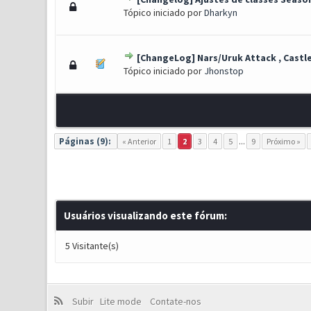
3 Voto(s) - 3.33 de 5 em méd
1
2
3
4
5
Tópico iniciado por
Dharkyn
[ChangeLog] Nars/Uruk Attack , Castl
0 Voto(s) - 0 de 5 em média
1
2
3
4
5
Tópico iniciado por
Jhonstop
Páginas (9):
« Anterior
1
2
3
4
5
...
9
Próximo »
Usuários visualizando este fórum:
5 Visitante(s)
Subir
Lite mode
Contate-nos