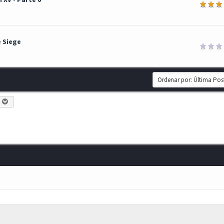
ia
e Siege