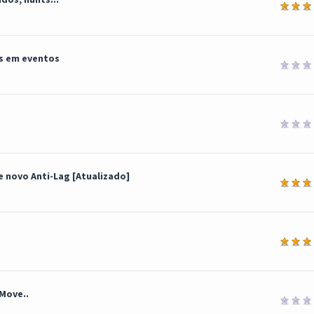
édia
s em eventos
 novo Anti-Lag [Atualizado]
édia
ia
Move..