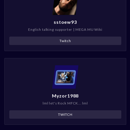
sstoew93
English talking supporter | MEGA MU Wiki
Twitch
Myzor1988
lml let's Rock MFCK... lml
TWITCH