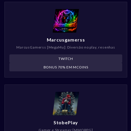
Marcusgamerss
MarcusGamerss [MegaMu]: Diversão no play, resenhas
TWITCH
BONUS 70% EM MCOINS
StobePlay
Gamer e Streamer [MMORPG]