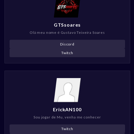
GTSsoares
Olá meu nome é Gustavo Teixeira Soares
Discord
Twitch
ErickAN100
Sou jogar de Mu, venha me conhecer
Twitch