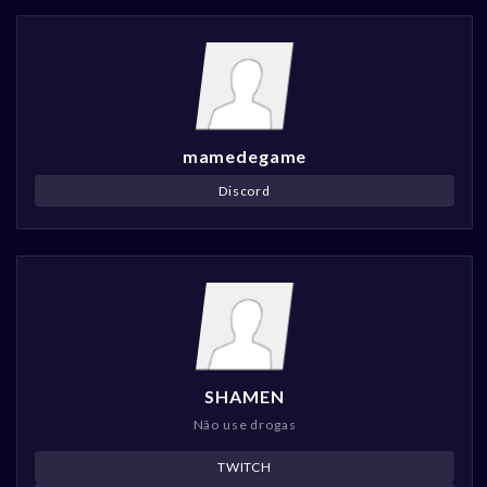
mamedegame
Discord
SHAMEN
Não use drogas
TWITCH