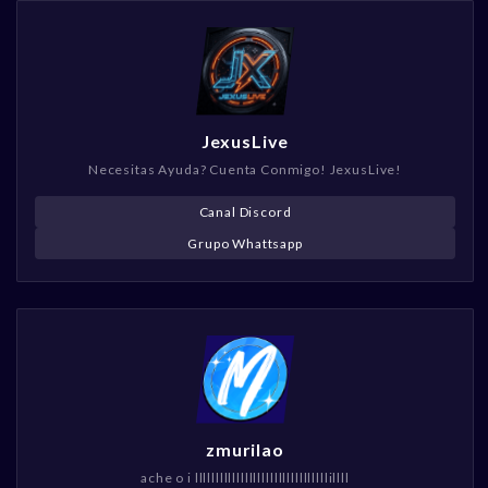
JexusLive
Necesitas Ayuda? Cuenta Conmigo! JexusLive!
Canal Discord
Grupo Whattsapp
zmurilao
ache o i llllllllllllllllllllllllllllllllillll