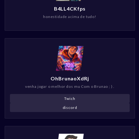
B4LL4CKfps
honestidade acima de tudo!
OhBrunaoXdRj
venha jogar o melhor dos mu Com o Brunao ; ) .
Twich
discord