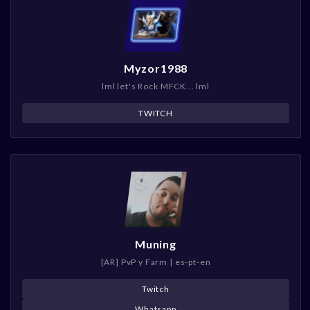
Myzor1988
lml let's Rock MFCK... lml
TWITCH
Muning
[AR] PvP y Farm | es-pt-en
Twitch
Whatsapp