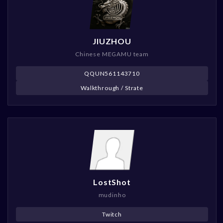
JIUZHOU
Chinese MEGAMU team
QQUN561143710
Walkthrough / Strate
LostShot
mudinho
Twitch