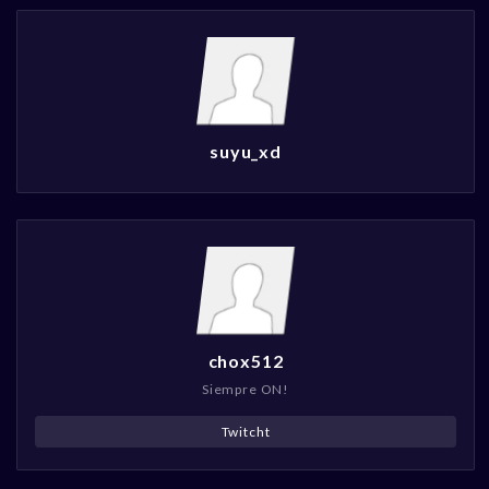
suyu_xd
chox512
Siempre ON!
Twitcht