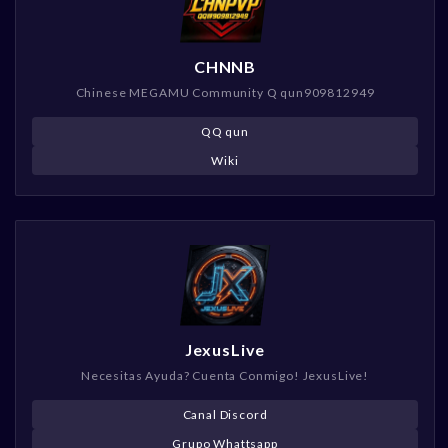
CHNNB
Chinese MEGAMU Community Q qun909812949
QQ qun
Wiki
JexusLive
Necesitas Ayuda? Cuenta Conmigo! JexusLive!
Canal Discord
Grupo Whattsapp