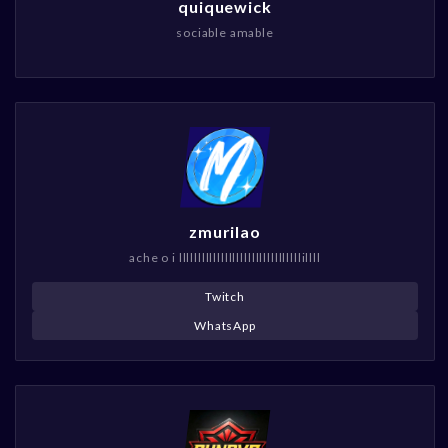
quiquewick
sociable amable
zmurilao
ache o i llllllllllllllllllllllllllllllllillll
Twitch
WhatsApp