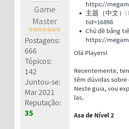
https://megam
Game
主题（中文）:
Master
tid=16898
Chủ đề bằng tiế
Postagens:
https://megam
666
Olá Players!
Tópicos:
142
Recentemente, ten
têm dúvidas sobre c
Juntou-se:
Neste guia, vou exp
Mar 2021
las.
Reputação:
35
Asa de Nível 2