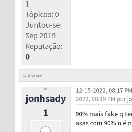
1
Tópicos: 0
Juntou-se:
Sep 2019
Reputação:
0
Encontrar
12-15-2022, 08:17 P
jonhsady
2022, 08:19 PM por
j
1
90% mais fake q tem
asas com 90% n é 