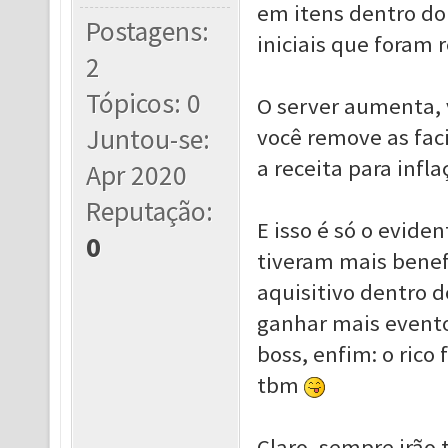
em itens dentro do
Postagens:
iniciais que foram 
2
Tópicos: 0
O server aumenta, 
Juntou-se:
você remove as facil
a receita para infl
Apr 2020
Reputação:
E isso é só o eviden
0
tiveram mais benef
aquisitivo dentro d
ganhar mais eventos
boss, enfim: o rico
tbm
Claro, sempre irão 