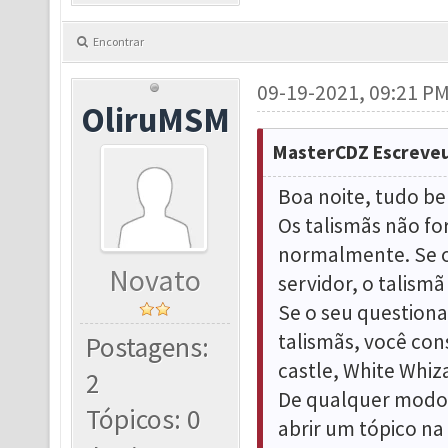
Encontrar
09-19-2021, 09:21 P
OliruMSM
MasterCDZ Escreveu
Boa noite, tudo b
Os talismãs não fo
normalmente. Se o
Novato
servidor, o talism
Se o seu question
talismãs, você co
Postagens:
castle, White Whiz
2
De qualquer modo, 
Tópicos: 0
abrir um tópico na