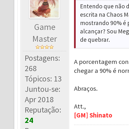
Entendo que não 
escrita na Chaos M
mostrando 90% é 
Game
alcançar? Sou Mega
Master
de quebrar.
Postagens:
A porcentagem cons
268
chegar a 90% é norm
Tópicos: 13
Juntou-se:
Abraços.
Apr 2018
Att.,
Reputação:
[GM] Shinato
24