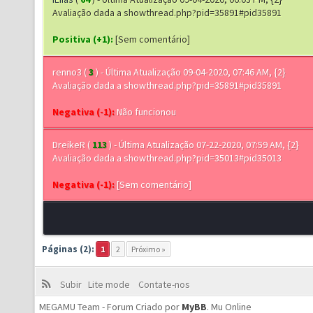
Avaliação dada a showthread.php?pid=35891#pid35891
Positiva (+1):
[Sem comentário]
renno3
(
3
) - Última Atualização 09-04-2020, 07:46 AM, {2}
Avaliação dada a showthread.php?pid=35891#pid35891
Negativa (-1):
Não funcionou
DreikeR
(
113
) - Última Atualização 07-22-2020, 07:59 AM, {2}
Avaliação dada a showthread.php?pid=35013#pid35013
Negativa (-1):
[Sem comentário]
Páginas (2):
1
2
Próximo »
Subir
Lite mode
Contate-nos
MEGAMU Team - Forum Criado por
MyBB
.
Mu Online