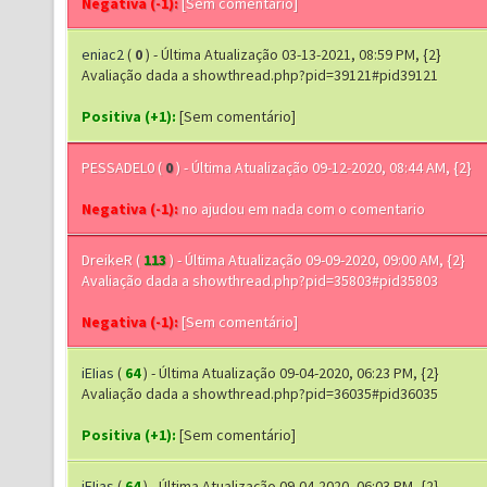
Negativa (-1):
[Sem comentário]
eniac2
(
0
) - Última Atualização 03-13-2021, 08:59 PM, {2}
Avaliação dada a showthread.php?pid=39121#pid39121
Positiva (+1):
[Sem comentário]
PESSADEL0
(
0
) - Última Atualização 09-12-2020, 08:44 AM, {2}
Negativa (-1):
no ajudou em nada com o comentario
DreikeR
(
113
) - Última Atualização 09-09-2020, 09:00 AM, {2}
Avaliação dada a showthread.php?pid=35803#pid35803
Negativa (-1):
[Sem comentário]
iEIias
(
64
) - Última Atualização 09-04-2020, 06:23 PM, {2}
Avaliação dada a showthread.php?pid=36035#pid36035
Positiva (+1):
[Sem comentário]
iEIias
(
64
) - Última Atualização 09-04-2020, 06:03 PM, {2}